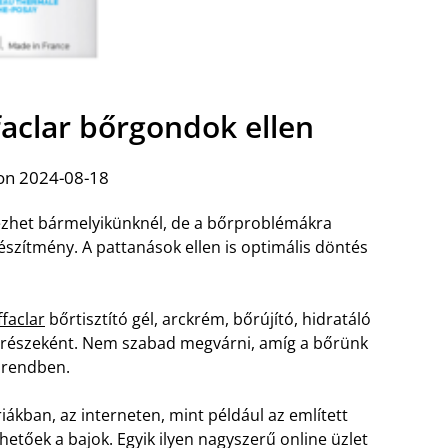
faclar bőrgondok ellen
on 2024-08-18
kezhet bármelyikünknél, de a bőrproblémákra
észítmény. A pattanások ellen is optimális döntés
faclar
bőrtisztító gél, arckrém, bőrújító, hidratáló
s részeként. Nem szabad megvárni, amíg a bőrünk
s rendben.
kban, az interneten, mint például az említett
tőek a bajok. Egyik ilyen nagyszerű online üzlet