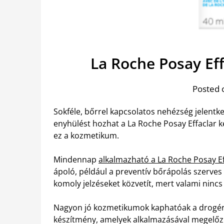
La Roche Posay Ef
Posted 
Sokféle, bőrrel kapcsolatos nehézség jelent
enyhülést hozhat a La Roche Posay Effaclar k
ez a kozmetikum.
Mindennap
alkalmazható a La Roche Posay Ef
ápoló, például a preventív bőrápolás szerve
komoly jelzéseket közvetít, mert valami ninc
Nagyon jó kozmetikumok kaphatóak a drogériá
készítmény, amelyek alkalmazásával megelőzhe