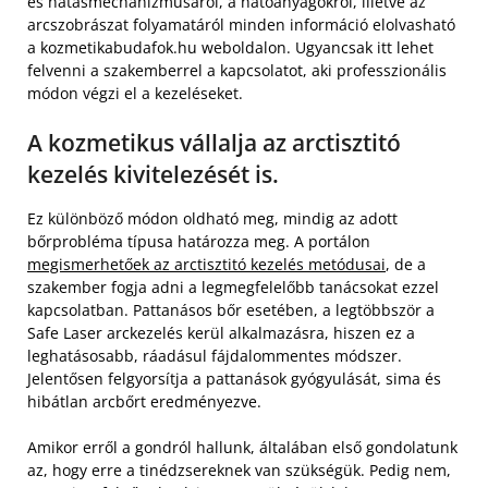
és hatásmechanizmusáról, a hatóanyagokról, illetve az
arcszobrászat folyamatáról minden információ elolvasható
a kozmetikabudafok.hu weboldalon. Ugyancsak itt lehet
felvenni a szakemberrel a kapcsolatot, aki professzionális
módon végzi el a kezeléseket.
A kozmetikus vállalja az arctisztitó
kezelés kivitelezését is.
Ez különböző módon oldható meg, mindig az adott
bőrprobléma típusa határozza meg. A portálon
megismerhetőek az arctisztitó kezelés metódusai
, de a
szakember fogja adni a legmegfelelőbb tanácsokat ezzel
kapcsolatban. Pattanásos bőr esetében, a legtöbbször a
Safe Laser arckezelés kerül alkalmazásra, hiszen ez a
leghatásosabb, ráadásul fájdalommentes módszer.
Jelentősen felgyorsítja a pattanások gyógyulását, sima és
hibátlan arcbőrt eredményezve.
Amikor erről a gondról hallunk, általában első gondolatunk
az, hogy erre a tinédzsereknek van szükségük. Pedig nem,