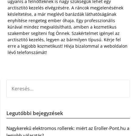
ugyanis a felnőtteknek is nagy szükségük lehet egy
arctisztitó kezelés elvégzésére. A ráncok megjelenésének
késleltetése, a már meglévő barázdák láthatóságának
enyhítése rengeteg ember óhaja. Egy professzionális
kúrával mindez megvalósítható, amiben a kozmetikus
szakember segíteni fog Önnek. Szakértelmet igényel az
arctisztitó kezelés, legyen az bármilyen típusú. Kérje fel
erre a legjobb kozmetikust! Hívja bizalommal a weboldalon
lévő telefonszámát!
KERESÉS:
Legutóbbi bejegyzések
Nagykerekű elektromos rollerek: miért az Eroller-Pont.hu a
legjobb választás?