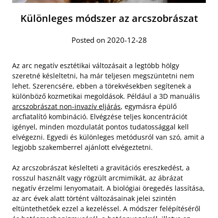
Különleges módszer az arcszobrászat
Posted on 2020-12-28
Az arc negatív esztétikai változásait a legtöbb hölgy
szeretné késleltetni, ha már teljesen megszüntetni nem
lehet. Szerencsére, ebben a törekvésekben segítenek a
különböző kozmetikai megoldások. Például a 3D manuális
arcszobrászat non-invazív eljárás
, egymásra épülő
arcfiatalító kombináció. Elvégzése teljes koncentrációt
igényel, minden mozdulatát pontos tudatossággal kell
elvégezni. Egyedi és különleges metódusról van szó, amit a
legjobb szakemberrel ajánlott elvégeztetni.
Az arcszobrászat késlelteti a gravitációs ereszkedést, a
rosszul használt vagy rögzült arcmimikát, az ábrázat
negatív érzelmi lenyomatait. A biológiai öregedés lassítása,
az arc évek alatt történt változásainak jelei szintén
eltüntethetőek ezzel a kezeléssel. A módszer felépítéséről