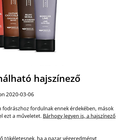
álható hajszínező
on 2020-03-06
an fodrászhoz fordulnak ennek érdekében, mások
el ezt a műveletet.
Bárhogy legyen is, a hajszínező
tő tökéletesnek, ha a pazar végeredményt