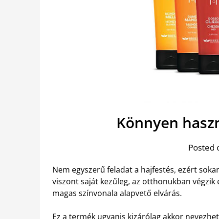
Könnyen haszn
Posted 
Nem egyszerű feladat a hajfestés, ezért sok
viszont saját kezűleg, az otthonukban végzik 
magas színvonala alapvető elvárás.
Ez a termék ugyanis kizárólag akkor nevezhe