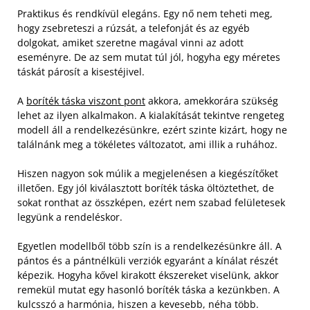
Praktikus és rendkívül elegáns. Egy nő nem teheti meg,
hogy zsebreteszi a rúzsát, a telefonját és az egyéb
dolgokat, amiket szeretne magával vinni az adott
eseményre. De az sem mutat túl jól, hogyha egy méretes
táskát párosít a kisestéjivel.
A
boríték táska viszont pont
akkora, amekkorára szükség
lehet az ilyen alkalmakon. A kialakítását tekintve rengeteg
modell áll a rendelkezésünkre, ezért szinte kizárt, hogy ne
találnánk meg a tökéletes változatot, ami illik a ruhához.
Hiszen nagyon sok múlik a megjelenésen a kiegészítőket
illetően. Egy jól kiválasztott boríték táska öltöztethet, de
sokat ronthat az összképen, ezért nem szabad felületesek
legyünk a rendeléskor.
Egyetlen modellből több szín is a rendelkezésünkre áll. A
pántos és a pántnélküli verziók egyaránt a kínálat részét
képezik. Hogyha kővel kirakott ékszereket viselünk, akkor
remekül mutat egy hasonló boríték táska a kezünkben. A
kulcsszó a harmónia, hiszen a kevesebb, néha több.