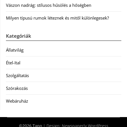
Vászon nadrág: stílusos hűsölés a hőségben
Milyen típusú rumok léteznek és mitől különlegesek?
Kategóriák
Állatvilág
Étel-Ital
Szolgáltatás
Szórakozás
Webáruház
©2026 Tapo
| Design:
Newspaperly WordPress