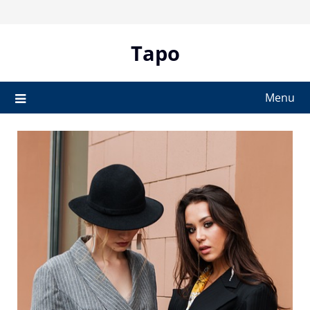
Skip
to
content
Tapo
Menu