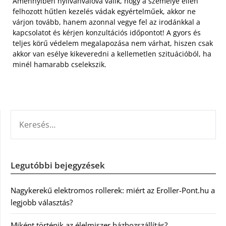
Amennyiben nyilvánvalóvá válik, hogy a személye ellen
felhozott hűtlen kezelés vádak egyértelműek, akkor ne
várjon tovább, hanem azonnal vegye fel az irodánkkal a
kapcsolatot és kérjen konzultációs időpontot! A gyors és
teljes körű védelem megalapozása nem várhat, hiszen csak
akkor van esélye kikeveredni a kellemetlen szituációból, ha
minél hamarabb cselekszik.
KERESÉS:
Legutóbbi bejegyzések
Nagykerekű elektromos rollerek: miért az Eroller-Pont.hu a
legjobb választás?
Miként történik az élelmiszer házhozszállítás?