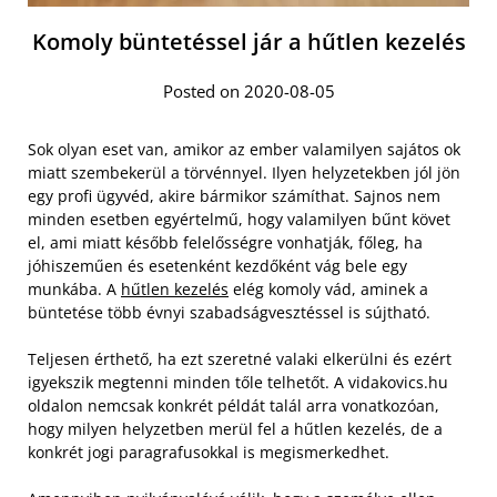
Komoly büntetéssel jár a hűtlen kezelés
Posted on 2020-08-05
Sok olyan eset van, amikor az ember valamilyen sajátos ok
miatt szembekerül a törvénnyel. Ilyen helyzetekben jól jön
egy profi ügyvéd, akire bármikor számíthat. Sajnos nem
minden esetben egyértelmű, hogy valamilyen bűnt követ
el, ami miatt később felelősségre vonhatják, főleg, ha
jóhiszeműen és esetenként kezdőként vág bele egy
munkába. A
hűtlen kezelés
elég komoly vád, aminek a
büntetése több évnyi szabadságvesztéssel is sújtható.
Teljesen érthető, ha ezt szeretné valaki elkerülni és ezért
igyekszik megtenni minden tőle telhetőt. A vidakovics.hu
oldalon nemcsak konkrét példát talál arra vonatkozóan,
hogy milyen helyzetben merül fel a hűtlen kezelés, de a
konkrét jogi paragrafusokkal is megismerkedhet.