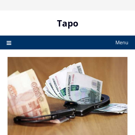
Skip
to
content
Tapo
Menu