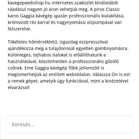
kavegepwebshop.hu internetes szaküzlet kínálatából
ráadásul nagyon jó áron vehetjük meg.
A piros Classic
karos Gaggia kávégép igazán professzionális kialakítású,
krómozott réz karral és nagynyomású vízpumpával van
felszerelve.
Tökéletes hőmérsékletű, ízgazdag eszpresszóval
ajándékozza meg a tulajdonosát egyetlen gombnyomásra.
Különleges, tejhabos italokat is előállíthatunk a
használatával, köszönhetően a professzionális gőzölő
csőnek. Eme Gaggia kávégép főbb jellemzőit is
megismerhetjük az említett weboldalon. Válassza Ön is ezt
a remek gépet, amelyik úgy funkcióival, mint a kinézetével
elvarázsol!
KERESÉS: