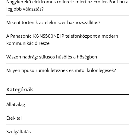
Nagykerekű elektromos rollerek: miért az Eroller-Pont.hu a
legjobb választás?
Miként történik az élelmiszer házhozszállítás?
A Panasonic KX-NS500NE IP telefonközpont a modern
kommunikáció része
Vászon nadrág: stílusos hűsölés a hőségben
Milyen típusú rumok léteznek és mitől különlegesek?
Kategóriák
Állatvilág
Étel-Ital
Szolgáltatás