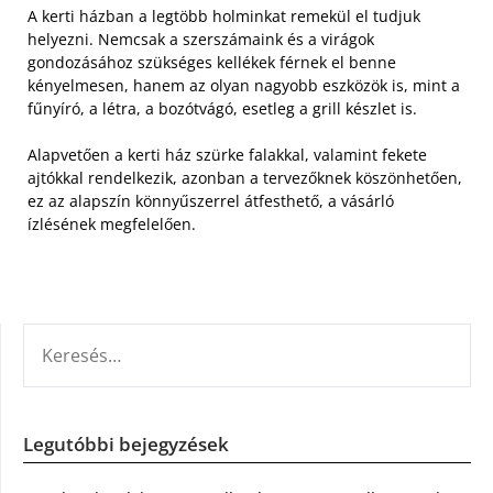
A kerti házban a legtöbb holminkat remekül el tudjuk
helyezni. Nemcsak a szerszámaink és a virágok
gondozásához szükséges kellékek férnek el benne
kényelmesen, hanem az olyan nagyobb eszközök is, mint a
fűnyíró, a létra, a bozótvágó, esetleg a grill készlet is.
Alapvetően a kerti ház szürke falakkal, valamint fekete
ajtókkal rendelkezik, azonban a tervezőknek köszönhetően,
ez az alapszín könnyűszerrel átfesthető, a vásárló
ízlésének megfelelően.
KERESÉS:
Legutóbbi bejegyzések