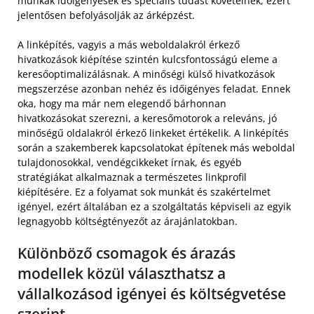
munkák időigényesek és speciális tudást követelnek, ezért
jelentősen befolyásolják az árképzést.
A linképítés, vagyis a más weboldalakról érkező
hivatkozások kiépítése szintén kulcsfontosságú eleme a
keresőoptimalizálásnak. A minőségi külső hivatkozások
megszerzése azonban nehéz és időigényes feladat. Ennek
oka, hogy ma már nem elegendő bárhonnan
hivatkozásokat szerezni, a keresőmotorok a releváns, jó
minőségű oldalakról érkező linkeket értékelik. A linképítés
során a szakemberek kapcsolatokat építenek más weboldal
tulajdonosokkal, vendégcikkeket írnak, és egyéb
stratégiákat alkalmaznak a természetes linkprofil
kiépítésére. Ez a folyamat sok munkát és szakértelmet
igényel, ezért általában ez a szolgáltatás képviseli az egyik
legnagyobb költségtényezőt az árajánlatokban.
Különböző csomagok és árazás
modellek közül választhatsz a
vállalkozásod igényei és költségvetése