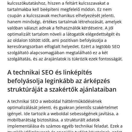
kulcsszókutatáshoz, hiszen a feltárt kulcsszavakat a
tartalmakba kell beépíteni megfelelő módon. Ez nem
csupán a kulcsszavak mechanikus elhelyezését jelenti,
hanem minőségi, értékes tartalmak létrehozását, amelyek
valóban választ adnak a felhasználók kérdéseire. A jól
optimalizált tartalom növeli a látogatók elégedettségét és
az oldalon töltött időt, ami pozitívan befolyásolja a
keresőrangsorban elfoglalt helyedet. Ezért a legtöbb SEO
szolgáltató alapcsomagjában megtalálható ez a két
szolgáltatás, és az árajánlatok is tükrözik ezek fontosságát.
A technikai SEO és linképítés
befolyásolja leginkább az árképzés
struktúráját a szakértők ajánlataiban
A technikai SEO a weboldal háttérműködésének
optimalizálását jelenti, és gyakran jelentős szakértelmet
igényel. Ide tartozik a weboldal sebességének javítása, a
mobilbarátság biztosítása, a strukturált adatok
implementálása és számos egyéb technikai feladat. Ezek a