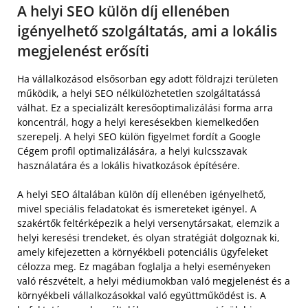
A helyi SEO külön díj ellenében
igényelhető szolgáltatás, ami a lokális
megjelenést erősíti
Ha vállalkozásod elsősorban egy adott földrajzi területen
működik, a helyi SEO nélkülözhetetlen szolgáltatássá
válhat. Ez a specializált keresőoptimalizálási forma arra
koncentrál, hogy a helyi keresésekben kiemelkedően
szerepelj. A helyi SEO külön figyelmet fordít a Google
Cégem profil optimalizálására, a helyi kulcsszavak
használatára és a lokális hivatkozások építésére.
A helyi SEO általában külön díj ellenében igényelhető,
mivel speciális feladatokat és ismereteket igényel. A
szakértők feltérképezik a helyi versenytársakat, elemzik a
helyi keresési trendeket, és olyan stratégiát dolgoznak ki,
amely kifejezetten a környékbeli potenciális ügyfeleket
célozza meg. Ez magában foglalja a helyi eseményeken
való részvételt, a helyi médiumokban való megjelenést és a
környékbeli vállalkozásokkal való együttműködést is. A