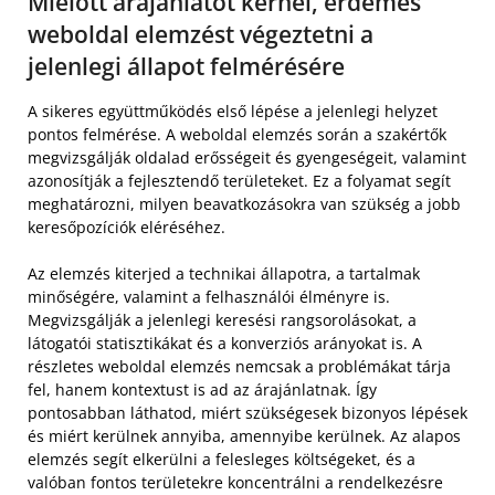
Mielőtt árajánlatot kérnél, érdemes
weboldal elemzést végeztetni a
jelenlegi állapot felmérésére
A sikeres együttműködés első lépése a jelenlegi helyzet
pontos felmérése. A weboldal elemzés során a szakértők
megvizsgálják oldalad erősségeit és gyengeségeit, valamint
azonosítják a fejlesztendő területeket. Ez a folyamat segít
meghatározni, milyen beavatkozásokra van szükség a jobb
keresőpozíciók eléréséhez.
Az elemzés kiterjed a technikai állapotra, a tartalmak
minőségére, valamint a felhasználói élményre is.
Megvizsgálják a jelenlegi keresési rangsorolásokat, a
látogatói statisztikákat és a konverziós arányokat is. A
részletes weboldal elemzés nemcsak a problémákat tárja
fel, hanem kontextust is ad az árajánlatnak. Így
pontosabban láthatod, miért szükségesek bizonyos lépések
és miért kerülnek annyiba, amennyibe kerülnek. Az alapos
elemzés segít elkerülni a felesleges költségeket, és a
valóban fontos területekre koncentrálni a rendelkezésre