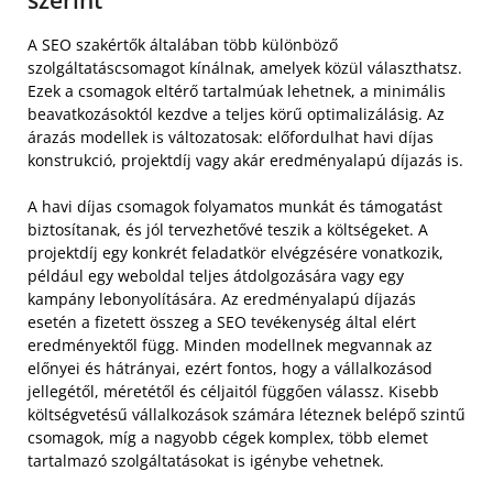
szerint
A SEO szakértők általában több különböző
szolgáltatáscsomagot kínálnak, amelyek közül választhatsz.
Ezek a csomagok eltérő tartalmúak lehetnek, a minimális
beavatkozásoktól kezdve a teljes körű optimalizálásig. Az
árazás modellek is változatosak: előfordulhat havi díjas
konstrukció, projektdíj vagy akár eredményalapú díjazás is.
A havi díjas csomagok folyamatos munkát és támogatást
biztosítanak, és jól tervezhetővé teszik a költségeket. A
projektdíj egy konkrét feladatkör elvégzésére vonatkozik,
például egy weboldal teljes átdolgozására vagy egy
kampány lebonyolítására. Az eredményalapú díjazás
esetén a fizetett összeg a SEO tevékenység által elért
eredményektől függ. Minden modellnek megvannak az
előnyei és hátrányai, ezért fontos, hogy a vállalkozásod
jellegétől, méretétől és céljaitól függően válassz. Kisebb
költségvetésű vállalkozások számára léteznek belépő szintű
csomagok, míg a nagyobb cégek komplex, több elemet
tartalmazó szolgáltatásokat is igénybe vehetnek.