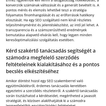
Ehhez figyelembe kell venni a látogatottság növekedését, a
konverziók számának változását és a generált bevételt is. A
pontos mérés és elemzés lehetővé teszi a stratégia
folyamatos finomhangolását és az erőforrások hatékony
elosztását. Ha egy SEO szolgáltató nem kínál részletes
teljesítménymérést és jelentéskészítést, az intő jel lehet. A
transzparencia és a számszerűsíthető eredmények
bemutatása alapvető elvárás kell, hogy legyen minden
keresőoptimalizálási szolgáltatás esetében.
Kérd szakértő tanácsadás segítségét a
számodra megfelelő szerződés
feltételeinek kialakításához és a pontos
becslés elkészítéséhez
Amikor döntést hozol egy SEO szakemberrel való
együttműködésről, érdemes tanácsadás keretében
egyeztetni a szerződés részleteiről. A szakértő tanácsadás
során tisztázhatod a kérdéseidet, megértheted a javasolt
stratégiát, és közösen alakíthatjátok ki a számodra
legmegfelelőbb együttműködési feltételeket.