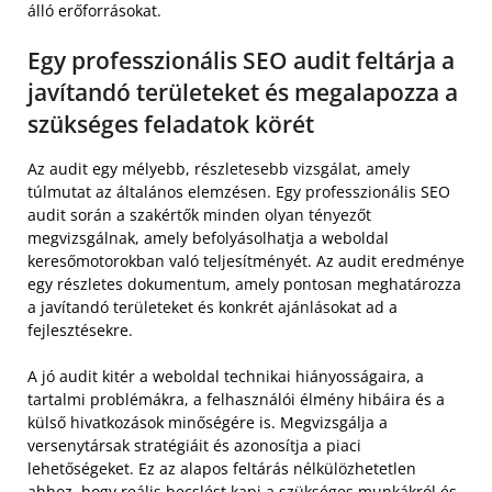
álló erőforrásokat.
Egy professzionális SEO audit feltárja a
javítandó területeket és megalapozza a
szükséges feladatok körét
Az audit egy mélyebb, részletesebb vizsgálat, amely
túlmutat az általános elemzésen. Egy professzionális SEO
audit során a szakértők minden olyan tényezőt
megvizsgálnak, amely befolyásolhatja a weboldal
keresőmotorokban való teljesítményét. Az audit eredménye
egy részletes dokumentum, amely pontosan meghatározza
a javítandó területeket és konkrét ajánlásokat ad a
fejlesztésekre.
A jó audit kitér a weboldal technikai hiányosságaira, a
tartalmi problémákra, a felhasználói élmény hibáira és a
külső hivatkozások minőségére is. Megvizsgálja a
versenytársak stratégiáit és azonosítja a piaci
lehetőségeket. Ez az alapos feltárás nélkülözhetetlen
ahhoz, hogy reális becslést kapj a szükséges munkákról és