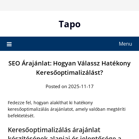
Skip
to
content
Tapo
Menu
SEO Árajánlat: Hogyan Válassz Hatékony
Keresőoptimalizálást?
Posted on 2025-11-17
Fedezze fel, hogyan alakíthat ki hatékony
keresőoptimalizálás árajánlatot, amely valóban megtéríti
befektetését.
Keresőoptimalizálás árajánlat
készítésének alapjai és jelentősége a