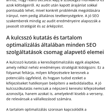
azok költségeiről. Az audit után kapott árajánlat sokkal
pontosabb lehet, mivel konkrét problémák megoldására
irányul, nem pedig általános tevékenységekre. A jó SEO
szakemberek mindig az audit eredményeire alapozzák a
javasolt stratégiát és az árképzést.
A kulcsszó kutatás és tartalom
optimalizálás általában minden SEO
szolgáltatások csomag alapvető elemei
A kulcsszó kutatás a keresőoptimalizálás egyik alapköve,
amely nélkül nehéz eredményes stratégiát kidolgozni. Ez a
folyamat feltárja, milyen kifejezésekre keresnek a
potenciális ügyfeleid, és hogyan tudod ezeket a
kifejezéseket hatékonyan beépíteni a weboldaladba. A jó
kulcsszókutatás nemcsak a népszerű keresési kifejezéseket
azonosítja, hanem azokat is, amelyeknél kisebb a verseny,
de relevánsak a vállalkozásod számára.
A tartalom optimalizálás szorosan kapcsolódik a