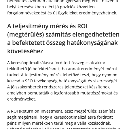
befektetés azonban általában gyorsan megtérül, hiszen a
helyi keresésekben elért jó pozíciók közvetlen
forgalomnövekedést és új ügyfeleket eredményezhetnek.
A teljesítmény mérés és ROI
(megtérülés) számítás elengedhetetlen
a befektetett összeg hatékonyságának
követéséhez
A keresőoptimalizálásra fordított összeg csak akkor
tekinthető jó befektetésnek, ha annak eredményét mérni
tudod. A teljesítmény mérés lehetővé teszi, hogy nyomon
kövesd a SEO tevékenység hatékonyságát és sikerességét.
A jó szakemberek rendszeres jelentéseket készítenek,
amelyben bemutatják a legfontosabb mutatószámokat és
eredményeket.
A ROI (Return on Investment, azaz megtérülés) számítás
segít megérteni, hogy a keresőoptimalizálásra fordított
pénz milyen mértékben térül meg a vállalkozásodnak.