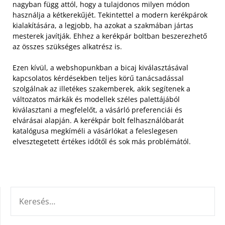
nagyban függ attól, hogy a tulajdonos milyen módon
használja a kétkerekűjét. Tekintettel a modern kerékpárok
kialakítására, a legjobb, ha azokat a szakmában jártas
mesterek javítják. Ehhez a kerékpár boltban beszerezhető
az összes szükséges alkatrész is.
Ezen kívül, a webshopunkban a bicaj kiválasztásával
kapcsolatos kérdésekben teljes körű tanácsadással
szolgálnak az illetékes szakemberek, akik segítenek a
változatos márkák és modellek széles palettájából
kiválasztani a megfelelőt, a vásárló preferenciái és
elvárásai alapján. A kerékpár bolt felhasználóbarát
katalógusa megkíméli a vásárlókat a feleslegesen
elvesztegetett értékes időtől és sok más problémától.
KERESÉS: