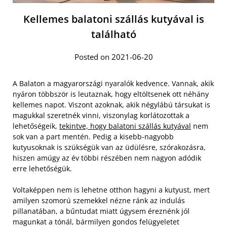
Kellemes balatoni szállás kutyával is
található
Posted on 2021-06-20
A Balaton a magyarországi nyaralók kedvence. Vannak, akik
nyáron többször is leutaznak, hogy eltöltsenek ott néhány
kellemes napot. Viszont azoknak, akik négylábú társukat is
magukkal szeretnék vinni, viszonylag korlátozottak a
lehetőségeik,
tekintve, hogy balatoni szállás kutyával
nem
sok van a part mentén. Pedig a kisebb-nagyobb
kutyusoknak is szükségük van az üdülésre, szórakozásra,
hiszen amúgy az év többi részében nem nagyon adódik
erre lehetőségük.
Voltaképpen nem is lehetne otthon hagyni a kutyust, mert
amilyen szomorú szemekkel nézne ránk az indulás
pillanatában, a bűntudat miatt úgysem éreznénk jól
magunkat a tónál, bármilyen gondos felügyeletet