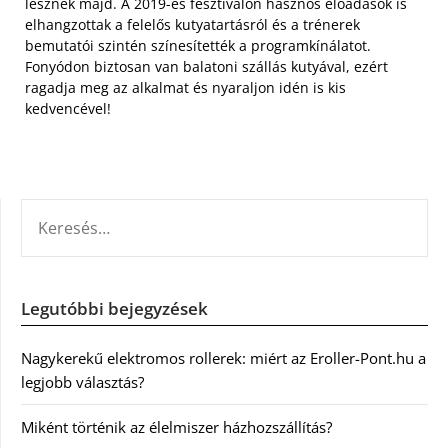
lesznek majd. A 2019-es fesztiválon hasznos előadások is
elhangzottak a felelős kutyatartásról és a trénerek
bemutatói szintén színesítették a programkínálatot.
Fonyódon biztosan van balatoni szállás kutyával, ezért
ragadja meg az alkalmat és nyaraljon idén is kis
kedvencével!
KERESÉS:
Legutóbbi bejegyzések
Nagykerekű elektromos rollerek: miért az Eroller-Pont.hu a
legjobb választás?
Miként történik az élelmiszer házhozszállítás?