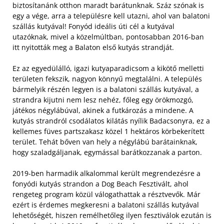
biztosítanánk otthon maradt barátunknak. Száz szónak is
egy a vége, arra a településre kell utazni, ahol van balatoni
szállás kutyával! Fonyód ideális úti cél a kutyával
utazóknak, mivel a közelmúltban, pontosabban 2016-ban
itt nyitották meg a Balaton első kutyás strandját.
Ez az egyedülálló, igazi kutyaparadicsom a kikötő melletti
területen fekszik, nagyon könnyű megtalálni. A település
bármelyik részén legyen is a balatoni szállás kutyával, a
strandra kijutni nem lesz nehéz, főleg egy örökmozgó,
játékos négylábúval, akinek a futkározás a mindene. A
kutyás strandról csodálatos kilátás nyílik Badacsonyra, ez a
kellemes füves partszakasz közel 1 hektáros körbekerített
terület. Tehát bőven van hely a négylábú barátainknak,
hogy szaladgáljanak, egymással barátkozzanak a parton.
2019-ben harmadik alkalommal került megrendezésre a
fonyódi kutyás strandon a Dog Beach Fesztivált, ahol
rengeteg program közül válogathattak a résztvevők. Már
ezért is érdemes megkeresni a balatoni szállás kutyával
lehetőségét, hiszen remélhetőleg ilyen fesztiválok ezután is