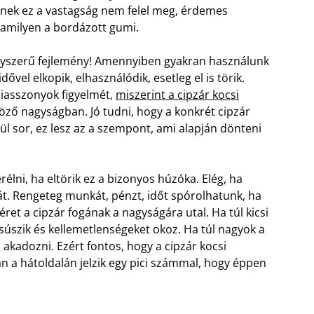
inek ez a vastagság nem felel meg, érdemes
 amilyen a bordázott gumi.
gyszerű fejlemény! Amennyiben gyakran használunk
ővel elkopik, elhasználódik, esetleg el is törik.
ziasszonyok figyelmét,
miszerint a cipzár kocsi
böző nagyságban. Jó tudni, hogy a konkrét cipzár
ül sor, ez lesz az a szempont, ami alapján dönteni
élni, ha eltörik ez a bizonyos húzóka. Elég, ha
ját. Rengeteg munkát, pénzt, időt spórolhatunk, ha
éret a cipzár fogának a nagyságára utal. Ha túl kicsi
súszik és kellemetlenségeket okoz. Ha túl nagyok a
 akadozni. Ezért fontos, hogy a cipzár kocsi
n a hátoldalán jelzik egy pici számmal, hogy éppen