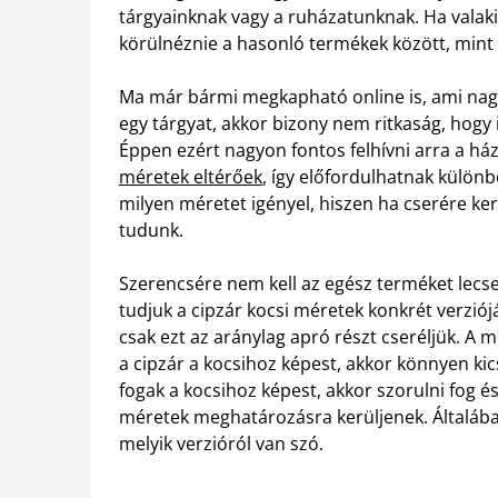
tárgyainknak vagy a ruházatunknak. Ha valak
körülnéznie a hasonló termékek között, mint
Ma már bármi megkapható online is, ami na
egy tárgyat, akkor bizony nem ritkaság, hogy id
Éppen ezért nagyon fontos felhívni arra a há
méretek eltérőek
, így előfordulhatnak külön
milyen méretet igényel, hiszen ha cserére ker
tudunk.
Szerencsére nem kell az egész terméket lecser
tudjuk a cipzár kocsi méretek konkrét verzió
csak ezt az aránylag apró részt cseréljük. A m
a cipzár a kocsihoz képest, akkor könnyen kic
fogak a kocsihoz képest, akkor szorulni fog és
méretek meghatározásra kerüljenek. Általába
melyik verzióról van szó.