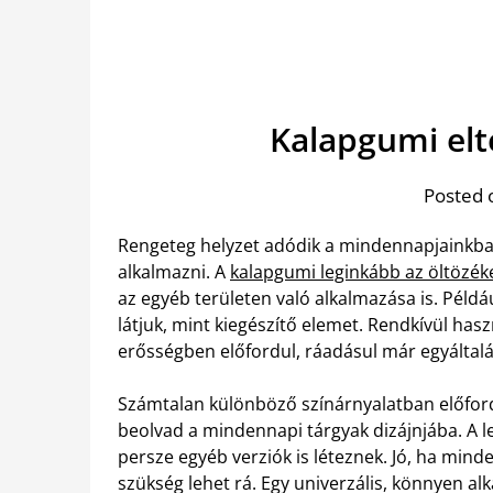
Kalapgumi el
Posted 
Rengeteg helyzet adódik a mindennapjainkba
alkalmazni. A
kalapgumi leginkább az öltözék
az egyéb területen való alkalmazása is. Péld
látjuk, mint kiegészítő elemet. Rendkívül ha
erősségben előfordul, ráadásul már egyáltal
Számtalan különböző színárnyalatban előfordu
beolvad a mindennapi tárgyak dizájnjába. A l
persze egyéb verziók is léteznek. Jó, ha min
szükség lehet rá. Egy univerzális, könnyen al