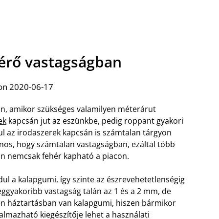
térő vastagságban
on 2020-06-17
n, amikor szükséges valamilyen méterárut
ek
kapcsán jut az eszünkbe, pedig roppant gyakori
ául az irodaszerek kapcsán is számtalan tárgyon
sznos, hogy számtalan vastagságban, ezáltal több
án nemcsak fehér kapható a piacon.
l a kalapgumi, így szinte az észrevehetetlenségig
eggyakoribb vastagság talán az 1 és a 2 mm, de
den háztartásban van kalapgumi, hiszen bármikor
kalmazható kiegészítője lehet a használati