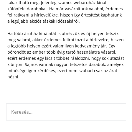
takarítható meg. Jelenleg számos webáruház kínál
különféle darabokat. Ha már vásároltunk valahol, érdemes
feliratkozni a hírlevelükre, hiszen így értesítést kaphatunk
a legújabb akciós táskák időszakáról.
Ha több áruház kínálatát is átnézzük és új helyen tetszik
meg valami, akkor érdemes feliratkozni a hírlevélre, hiszen
a legtöbb helyen ezért valamilyen kedvezmény jár. Egy
bőröndöt az ember több évig tartó használatra vásárol,
ezért érdemes egy kicsit többet rááldozni, hogy sok utazást
kibírjon. Sajnos vannak nagyon tetszetős darabok, amelyek
minősége igen kérdéses, ezért nem szabad csak az árat
nézni.
KERESÉS: