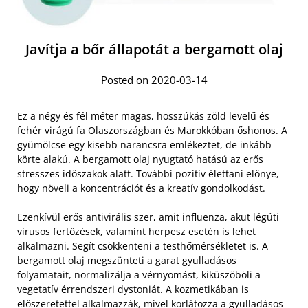
Javítja a bőr állapotát a bergamott olaj
Posted on 2020-03-14
Ez a négy és fél méter magas, hosszúkás zöld levelű és
fehér virágú fa Olaszországban és Marokkóban őshonos. A
gyümölcse egy kisebb narancsra emlékeztet, de inkább
körte alakú. A
bergamott olaj nyugtató hatású
az erős
stresszes időszakok alatt. További pozitív élettani előnye,
hogy növeli a koncentrációt és a kreatív gondolkodást.
Ezenkívül erős antivirális szer, amit influenza, akut légúti
vírusos fertőzések, valamint herpesz esetén is lehet
alkalmazni. Segít csökkenteni a testhőmérsékletet is. A
bergamott olaj megszünteti a garat gyulladásos
folyamatait, normalizálja a vérnyomást, kiküszöböli a
vegetatív érrendszeri dystoniát. A kozmetikában is
előszeretettel alkalmazzák, mivel korlátozza a gyulladásos