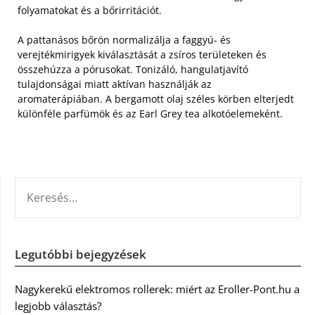
folyamatokat és a bőrirritációt.
A pattanásos bőrön normalizálja a faggyú- és
verejtékmirigyek kiválasztását a zsíros területeken és
összehúzza a pórusokat. Tonizáló, hangulatjavító
tulajdonságai miatt aktívan használják az
aromaterápiában. A bergamott olaj széles körben elterjedt
különféle parfümök és az Earl Grey tea alkotóelemeként.
KERESÉS:
Legutóbbi bejegyzések
Nagykerekű elektromos rollerek: miért az Eroller-Pont.hu a
legjobb választás?