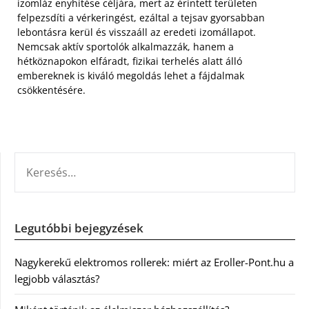
izomláz enyhítése céljára, mert az érintett területen
felpezsdíti a vérkeringést, ezáltal a tejsav gyorsabban
lebontásra kerül és visszaáll az eredeti izomállapot.
Nemcsak aktív sportolók alkalmazzák, hanem a
hétköznapokon elfáradt, fizikai terhelés alatt álló
embereknek is kiváló megoldás lehet a fájdalmak
csökkentésére.
KERESÉS:
Legutóbbi bejegyzések
Nagykerekű elektromos rollerek: miért az Eroller-Pont.hu a
legjobb választás?