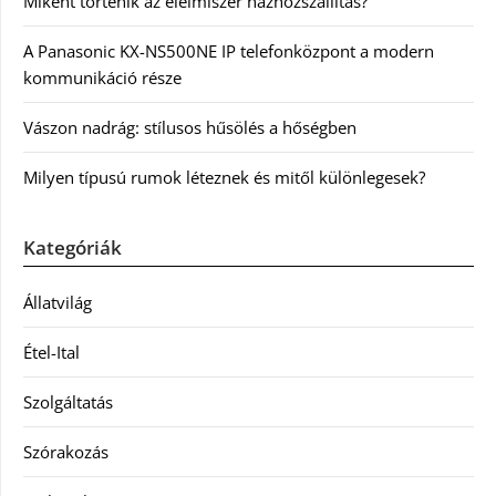
Miként történik az élelmiszer házhozszállítás?
A Panasonic KX-NS500NE IP telefonközpont a modern
kommunikáció része
Vászon nadrág: stílusos hűsölés a hőségben
Milyen típusú rumok léteznek és mitől különlegesek?
Kategóriák
Állatvilág
Étel-Ital
Szolgáltatás
Szórakozás