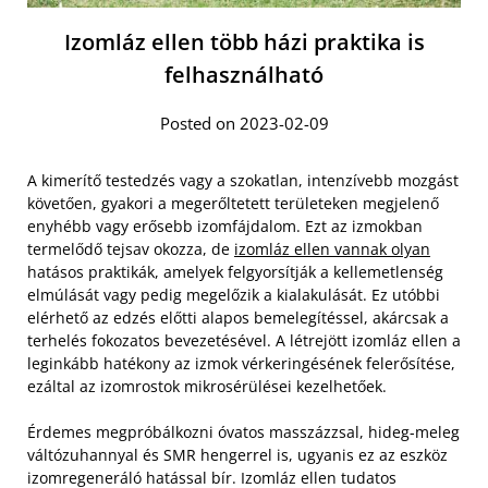
Izomláz ellen több házi praktika is
felhasználható
Posted on 2023-02-09
A kimerítő testedzés vagy a szokatlan, intenzívebb mozgást
követően, gyakori a megerőltetett területeken megjelenő
enyhébb vagy erősebb izomfájdalom. Ezt az izmokban
termelődő tejsav okozza, de
izomláz ellen vannak olyan
hatásos praktikák, amelyek felgyorsítják a kellemetlenség
elmúlását vagy pedig megelőzik a kialakulását. Ez utóbbi
elérhető az edzés előtti alapos bemelegítéssel, akárcsak a
terhelés fokozatos bevezetésével. A létrejött izomláz ellen a
leginkább hatékony az izmok vérkeringésének felerősítése,
ezáltal az izomrostok mikrosérülései kezelhetőek.
Érdemes megpróbálkozni óvatos masszázzsal, hideg-meleg
váltózuhannyal és SMR hengerrel is, ugyanis ez az eszköz
izomregeneráló hatással bír. Izomláz ellen tudatos