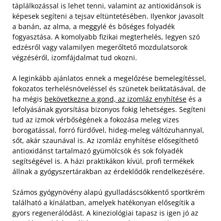
táplálkozással is lehet tenni, valamint az antioxidánsok is
képesek segíteni a tejsav eltüntetésében. Ilyenkor javasolt
a banán, az alma, a meggylé és bőséges folyadék
fogyasztása. A komolyabb fizikai megterhelés, legyen szó
edzésről vagy valamilyen megerőltető mozdulatsorok
végzéséről, izomfájdalmat tud okozni.
A leginkább ajánlatos ennek a megelőzése bemelegítéssel,
fokozatos terhelésnöveléssel és szünetek beiktatásával, de
ha mégis
bekövetkezne a gond, az izomláz enyhítése
és a
lefolyásának gyorsítása bizonyos fokig lehetséges. Segíteni
tud az izmok vérbőségének a fokozása meleg vizes
borogatással, forró fürdővel, hideg-meleg váltózuhannyal,
sőt, akár szaunával is. Az izomláz enyhítése elősegíthető
antioxidánst tartalmazó gyümölcsök és sok folyadék
segítségével is. A házi praktikákon kívül, profi termékek
állnak a gyógyszertárakban az érdeklődők rendelkezésére.
Számos gyógynövény alapú gyulladáscsökkentő sportkrém
található a kínálatban, amelyek hatékonyan elősegítik a
gyors regenerálódást. A kineziológiai tapasz is igen jó az