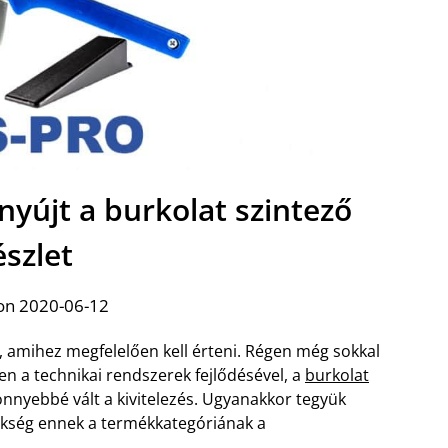
nyújt a burkolat szintező
észlet
on 2020-06-12
, amihez megfelelően kell érteni. Régen még sokkal
en a technikai rendszerek fejlődésével, a
burkolat
nnyebbé vált a kivitelezés. Ugyanakkor tegyük
zükség ennek a termékkategóriának a