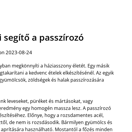
 segítő a passzírozó
on 2023-08-24
yban megkönnyíti a háziasszony életét. Egy másik
takarítani a kedvenc ételek elkészítésénél. Az egyik
 gyümölcsök, zöldségek és halak passzírozására
nk leveseket, püréket és mártásokat, vagy
Az eredmény egy homogén massza lesz. A passzírozó
készítéséhez.
Előnye, hogy a rozsdamentes acél,
íztől, de nem is rozsdásodik. Bármilyen gyümölcs és
 aprítására használható. Mostantól a főzés minden