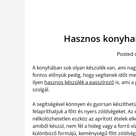
Hasznos konyhai
Posted 
A konyhában sok olyan készülék van, ami nag
fontos előnyük pedig, hogy segítenek időt meg
ilyen
hasznos készülék a passzírozó
is, ami a
szolgál.
A segítségével könnyen és gyorsan készíthetü
felapríthatjuk a főtt és nyers zöldségeket. 
nélkülözhetetlen eszköz az aprított ételek el
amiből készül, nem fél a hideg vagy a forró v
különböző formájú, keménységű főtt zöldség