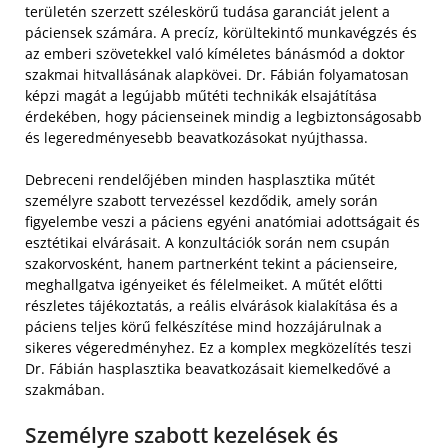
területén szerzett széleskörű tudása garanciát jelent a
páciensek számára. A precíz, körültekintő munkavégzés és
az emberi szövetekkel való kíméletes bánásmód a doktor
szakmai hitvallásának alapkövei. Dr. Fábián folyamatosan
képzi magát a legújabb műtéti technikák elsajátítása
érdekében, hogy pácienseinek mindig a legbiztonságosabb
és legeredményesebb beavatkozásokat nyújthassa.
Debreceni rendelőjében minden hasplasztika műtét
személyre szabott tervezéssel kezdődik, amely során
figyelembe veszi a páciens egyéni anatómiai adottságait és
esztétikai elvárásait. A konzultációk során nem csupán
szakorvosként, hanem partnerként tekint a pácienseire,
meghallgatva igényeiket és félelmeiket. A műtét előtti
részletes tájékoztatás, a reális elvárások kialakítása és a
páciens teljes körű felkészítése mind hozzájárulnak a
sikeres végeredményhez. Ez a komplex megközelítés teszi
Dr. Fábián hasplasztika beavatkozásait kiemelkedővé a
szakmában.
Személyre szabott kezelések és