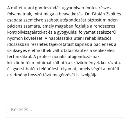
A műtét utáni gondoskodás ugyanolyan fontos része a
folyamatnak, mint maga a beavatkozás. Dr. Fábián Zsolt és
csapata személyre szabott utógondozást biztosít minden
páciens számára, amely magában foglalja a rendszeres
kontrollvizsgálatokat és a gyógyulási folyamat szakszerű
nyomon követését. A hasplasztika utáni rehabilitációs
időszakban részletes tájékoztatást kapnak a páciensek a
szükséges életmódbeli változtatásokról és a sebkezelési
technikákról. A professzionális utógondozásnak
köszönhetően minimalizálható a szövődmények kockázata,
és gyorsítható a felépülési folyamat, amely végül a műtéti
eredmény hosszú távú megőrzését is szolgálja.
KERESÉS: