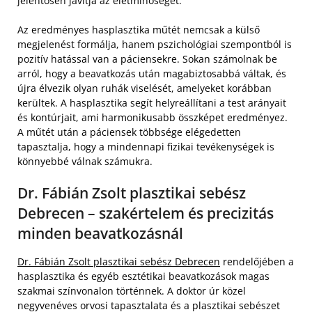
jelentősen javítja az életminőséget.
Az eredményes hasplasztika műtét nemcsak a külső
megjelenést formálja, hanem pszichológiai szempontból is
pozitív hatással van a páciensekre. Sokan számolnak be
arról, hogy a beavatkozás után magabiztosabbá váltak, és
újra élvezik olyan ruhák viselését, amelyeket korábban
kerültek. A hasplasztika segít helyreállítani a test arányait
és kontúrjait, ami harmonikusabb összképet eredményez.
A műtét után a páciensek többsége elégedetten
tapasztalja, hogy a mindennapi fizikai tevékenységek is
könnyebbé válnak számukra.
Dr. Fábián Zsolt plasztikai sebész
Debrecen – szakértelem és precizitás
minden beavatkozásnál
Dr. Fábián Zsolt plasztikai sebész Debrecen
rendelőjében a
hasplasztika és egyéb esztétikai beavatkozások magas
szakmai színvonalon történnek. A doktor úr közel
negyvenéves orvosi tapasztalata és a plasztikai sebészet