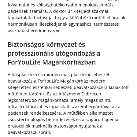
folyamatot és költséghatékonyabb megoldást kínál a
páciensek számára. A doktor úr kiterjedt szakmai
tapasztalata biztosítja, hogy a különböző műtéti eljárások
harmonikusan illeszkedjenek egymáshoz, természetes
összhatást eredményezve.
Biztonságos környezet és
professzionális utógondozás a
ForYouLife Magánkórházban
A hasplasztika és minden más plasztikai sebészeti
beavatkozás a ForYouLife Magánkórház modern,
kifejezetten esztétikai sebészeti beavatkozásokra kialakított
műtőiben történik. Ez az intézmény Debrecen
legkorszerűbb magánkórháza, amely magas szintű
infrastruktúrával és tapasztalt szakembergárdával áll a
páciensek rendelkezésére. A műtőkben alkalmazott
csúcstechnológiás berendezések és a szigorú higiéniai
protokollok maximális biztonságot nyújtanak a
beavatkozások során.