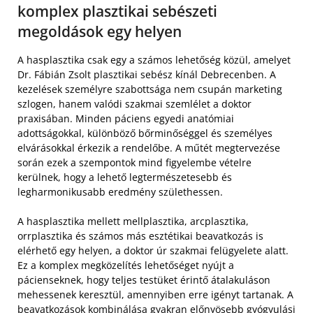
komplex plasztikai sebészeti
megoldások egy helyen
A hasplasztika csak egy a számos lehetőség közül, amelyet
Dr. Fábián Zsolt plasztikai sebész kínál Debrecenben. A
kezelések személyre szabottsága nem csupán marketing
szlogen, hanem valódi szakmai szemlélet a doktor
praxisában. Minden páciens egyedi anatómiai
adottságokkal, különböző bőrminőséggel és személyes
elvárásokkal érkezik a rendelőbe. A műtét megtervezése
során ezek a szempontok mind figyelembe vételre
kerülnek, hogy a lehető legtermészetesebb és
legharmonikusabb eredmény születhessen.
A hasplasztika mellett mellplasztika, arcplasztika,
orrplasztika és számos más esztétikai beavatkozás is
elérhető egy helyen, a doktor úr szakmai felügyelete alatt.
Ez a komplex megközelítés lehetőséget nyújt a
pácienseknek, hogy teljes testüket érintő átalakuláson
mehessenek keresztül, amennyiben erre igényt tartanak. A
beavatkozások kombinálása gyakran előnyösebb gyógyulási