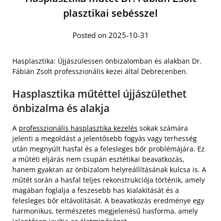
plasztikai sebésszel
Posted on 2025-10-31
Hasplasztika: Újjászülessen önbizalomban és alakban Dr.
Fábián Zsolt professzionális kezei által Debrecenben.
Hasplasztika műtéttel újjászülethet
önbizalma és alakja
A
professzionális hasplasztika kezelés
sokak számára
jelenti a megoldást a jelentősebb fogyás vagy terhesség
után megnyúlt hasfal és a felesleges bőr problémájára. Ez
a műtéti eljárás nem csupán esztétikai beavatkozás,
hanem gyakran az önbizalom helyreállításának kulcsa is. A
műtét során a hasfal teljes rekonstrukciója történik, amely
magában foglalja a feszesebb has kialakítását és a
felesleges bőr eltávolítását. A beavatkozás eredménye egy
harmonikus, természetes megjelenésű hasforma, amely