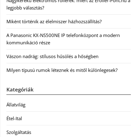
Nagykerekű elektromos rollerek: miért az Eroller-Pont.hu a
legjobb választás?
Miként történik az élelmiszer házhozszállítás?
A Panasonic KX-NS500NE IP telefonközpont a modern
kommunikáció része
Vászon nadrág: stílusos hűsölés a hőségben
Milyen típusú rumok léteznek és mitől különlegesek?
Kategóriák
Állatvilág
Étel-Ital
Szolgáltatás