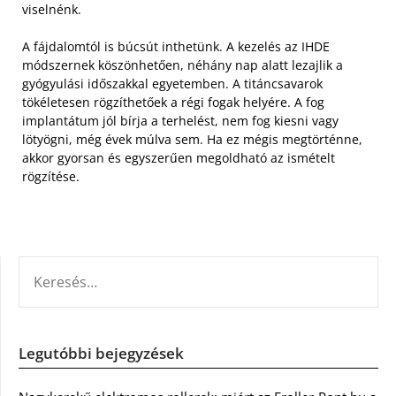
viselnénk.
A fájdalomtól is búcsút inthetünk. A kezelés az IHDE
módszernek köszönhetően, néhány nap alatt lezajlik a
gyógyulási időszakkal egyetemben. A titáncsavarok
tökéletesen rögzíthetőek a régi fogak helyére. A fog
implantátum jól bírja a terhelést, nem fog kiesni vagy
lötyögni, még évek múlva sem. Ha ez mégis megtörténne,
akkor gyorsan és egyszerűen megoldható az ismételt
rögzítése.
KERESÉS:
Legutóbbi bejegyzések