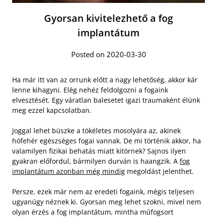
Gyorsan kivitelezhető a fog
implantátum
Posted on 2020-03-30
Ha már itt van az orrunk előtt a nagy lehetőség, akkor kár
lenne kihagyni. Elég nehéz feldolgozni a fogaink
elvesztését. Egy váratlan balesetet igazi traumaként élünk
meg ezzel kapcsolatban.
Joggal lehet büszke a tökéletes mosolyára az, akinek
hófehér egészséges fogai vannak. De mi történik akkor, ha
valamilyen fizikai behatás miatt kitörnek? Sajnos ilyen
gyakran előfordul, bármilyen durván is haangzik. A
fog
implantátum azonban még mindig
megoldást jelenthet.
Persze, ezek már nem az eredeti fogaink, mégis teljesen
ugyanúgy néznek ki. Gyorsan meg lehet szokni, mivel nem
olyan érzés a fog implantátum, mintha műfogsort