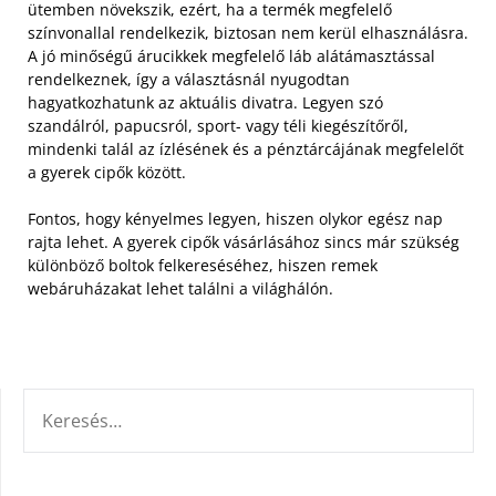
ütemben növekszik, ezért, ha a termék megfelelő
színvonallal rendelkezik, biztosan nem kerül elhasználásra.
A jó minőségű árucikkek megfelelő láb alátámasztással
rendelkeznek, így a választásnál nyugodtan
hagyatkozhatunk az aktuális divatra. Legyen szó
szandálról, papucsról, sport- vagy téli kiegészítőről,
mindenki talál az ízlésének és a pénztárcájának megfelelőt
a gyerek cipők között.
Fontos, hogy kényelmes legyen, hiszen olykor egész nap
rajta lehet. A gyerek cipők vásárlásához sincs már szükség
különböző boltok felkereséséhez, hiszen remek
webáruházakat lehet találni a világhálón.
KERESÉS: