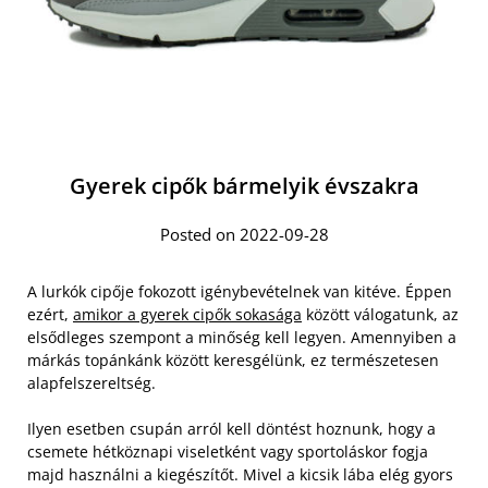
Gyerek cipők bármelyik évszakra
Posted on 2022-09-28
A lurkók cipője fokozott igénybevételnek van kitéve. Éppen
ezért,
amikor a gyerek cipők sokasága
között válogatunk, az
elsődleges szempont a minőség kell legyen. Amennyiben a
márkás topánkánk között keresgélünk, ez természetesen
alapfelszereltség.
Ilyen esetben csupán arról kell döntést hoznunk, hogy a
csemete hétköznapi viseletként vagy sportoláskor fogja
majd használni a kiegészítőt. Mivel a kicsik lába elég gyors