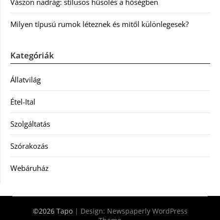
Vászon nadrág: stílusos hűsölés a hőségben
Milyen típusú rumok léteznek és mitől különlegesek?
Kategóriák
Állatvilág
Étel-Ital
Szolgáltatás
Szórakozás
Webáruház
©2026 Tapo
| Design:
Newspaperly WordPress