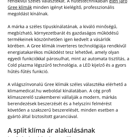
rendkívül széles választékát. A hűtéstechnikában
élen járó
Gree klímák
minden igényt kielégítő, professzionális
megoldást kínálnak.
A márka a széles típuskínálatának, a kiváló minőségű,
megbízható, környezetbarát és gazdaságos működésű
termékeinek köszönhetően igen kedvelt a vásárlók
körében. A Gree klímák inverteres technológiája rendkívűl
energiatakarékos működést tesz lehetővé, amely olyan
egyedi funkciókkal párosulhat, mint az automata tisztítás, a
Cold plazma légszűrő technológia, a LED kijelző és a gyors
hűtés-fűtés funkció.
A világszínvonalú Gree klímák széles választéka elérhető a
klimamedical.hu weboldal kínálatában. A cég profi
klímaszerelő szakemberei vállalják a modern, márkás
berendezések beszerzését és a helyszíni felmérést
követően a szakszerű beszerelését, minden esetben a
gyártó által biztosított garanciával.
A split klíma ár alakulásának