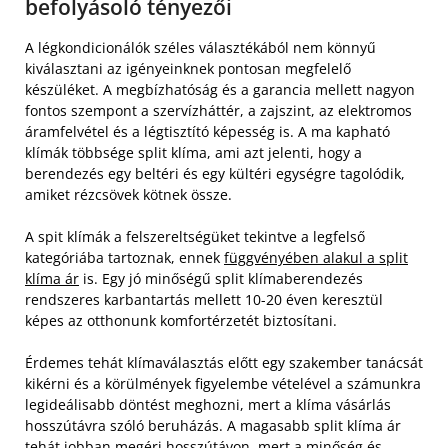
befolyásoló tényezői
A légkondicionálók széles választékából nem könnyű
kiválasztani az igényeinknek pontosan megfelelő
készüléket. A megbízhatóság és a garancia mellett nagyon
fontos szempont a szervízháttér, a zajszint, az elektromos
áramfelvétel és a légtisztító képesség is. A ma kapható
klímák többsége split klíma, ami azt jelenti, hogy a
berendezés egy beltéri és egy kültéri egységre tagolódik,
amiket rézcsövek kötnek össze.
A spit klímák a felszereltségüket tekintve a legfelső
kategóriába tartoznak, ennek
függvényében alakul a split
klíma ár
is. Egy jó minőségű split klímaberendezés
rendszeres karbantartás mellett 10-20 éven keresztül
képes az otthonunk komfortérzetét biztosítani.
Érdemes tehát klímaválasztás előtt egy szakember tanácsát
kikérni és a körülmények figyelembe vételével a számunkra
legideálisabb döntést meghozni, mert a klíma vásárlás
hosszútávra szóló beruházás. A magasabb split klíma ár
tehát jobban megéri hosszútávon, mert a minőség és