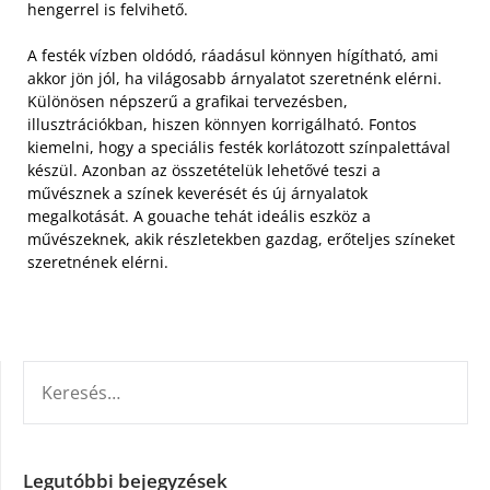
hengerrel is felvihető.
A festék vízben oldódó, ráadásul könnyen hígítható, ami
akkor jön jól, ha világosabb árnyalatot szeretnénk elérni.
Különösen népszerű a grafikai tervezésben,
illusztrációkban, hiszen könnyen korrigálható. Fontos
kiemelni, hogy a speciális festék korlátozott színpalettával
készül. Azonban az összetételük lehetővé teszi a
művésznek a színek keverését és új árnyalatok
megalkotását. A gouache tehát ideális eszköz a
művészeknek, akik részletekben gazdag, erőteljes színeket
szeretnének elérni.
KERESÉS:
Legutóbbi bejegyzések