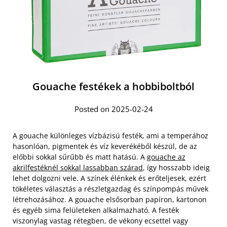
Gouache festékek a hobbiboltból
Posted on 2025-02-24
A gouache különleges vízbázisú festék, ami a temperához
hasonlóan, pigmentek és víz keverékéből készül, de az
előbbi sokkal sűrűbb és matt hatású. A
gouache az
akrilfestéknél sokkal lassabban szárad
, így hosszabb ideig
lehet dolgozni vele. A színek élénkek és erőteljesek, ezért
tökéletes választás a részletgazdag és színpompás művek
létrehozásához. A gouache elsősorban papíron, kartonon
és egyéb sima felületeken alkalmazható. A festék
viszonylag vastag rétegben, de vékony ecsettel vagy