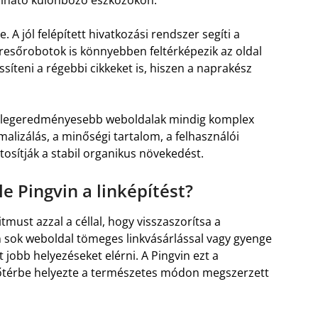
. A jól felépített hivatkozási rendszer segíti a
resőrobotok is könnyebben feltérképezik az oldal
síteni a régebbi cikkeket is, hiszen a naprakész
 a legeredményesebb weboldalak mindig komplex
alizálás, a minőségi tartalom, a felhasználói
tosítják a stabil organikus növekedést.
e Pingvin a linképítést?
must azzal a céllal, hogy visszaszorítsa a
n sok weboldal tömeges linkvásárlással vagy gyenge
jobb helyezéseket elérni. A Pingvin ezt a
előtérbe helyezte a természetes módon megszerzett