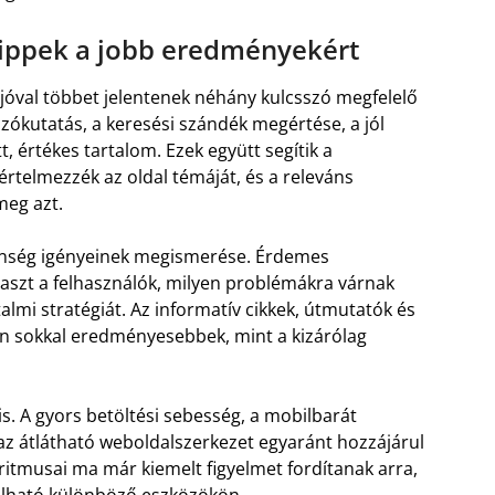
tippek a jobb eredményekért
óval többet jelentenek néhány kulcsszó megfelelő
szókutatás, a keresési szándék megértése, a jól
t, értékes tartalom. Ezek együtt segítik a
telmezzék az oldal témáját, és a releváns
meg azt.
önség igényeinek megismerése. Érdemes
laszt a felhasználók, milyen problémákra várnak
almi stratégiát. Az informatív cikkek, útmutatók és
n sokkal eredményesebbek, mint a kizárólag
is. A gyors betöltési sebesség, a mobilbarát
 az átlátható weboldalszerkezet egyaránt hozzájárul
ritmusai ma már kiemelt figyelmet fordítanak arra,
lható különböző eszközökön.