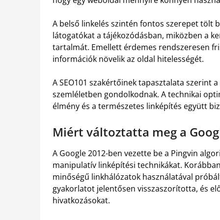
A belső linkelés szintén fontos szerepet tölt be
látogatókat a tájékozódásban, miközben a ke
tartalmát. Emellett érdemes rendszeresen fris
információk növelik az oldal hitelességét.
A SEO101 szakértőinek tapasztalata szerint
szemléletben gondolkodnak. A technikai optim
élmény és a természetes linképítés együtt biz
Miért változtatta meg a Googl
A Google 2012-ben vezette be a Pingvin algorit
manipulatív linképítési technikákat. Korábba
minőségű linkhálózatok használatával próbált 
gyakorlatot jelentősen visszaszorította, és 
hivatkozásokat.