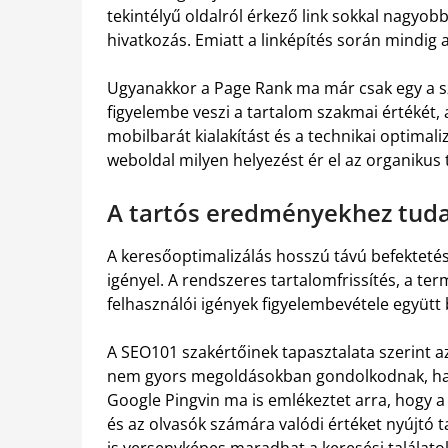
tekintélyű oldalról érkező link sokkal nagyob
hivatkozás. Emiatt a linképítés során mindig
Ugyanakkor a Page Rank ma már csak egy a s
figyelembe veszi a tartalom szakmai értékét, 
mobilbarát kialakítást és a technikai optimal
weboldal milyen helyezést ér el az organikus t
A tartós eredményekhez tuda
A keresőoptimalizálás hosszú távú befektetés,
igényel. A rendszeres tartalomfrissítés, a term
felhasználói igények figyelembevétele együtt 
A SEO101 szakértőinek tapasztalata szerint a
nem gyors megoldásokban gondolkodnak, hane
Google Pingvin ma is emlékeztet arra, hogy a
és az olvasók számára valódi értéket nyújtó t
is versenyképes maradhat a keresési találato