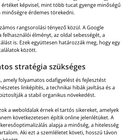
b értéket képvisel, mint több tucat gyenge minőségű
 a minőségre érdemes törekedni.
zámos rangsorolási tényező közül. A Google
a felhasználói élményt, az oldal sebességét, a
izálást is. Ezek együttesen határozzák meg, hogy egy
alálatok között.
tos stratégia szükséges
 amely folyamatos odafigyelést és fejlesztést
észetes linképítés, a technikai hibák javítása és a
biztosítják a stabil organikus növekedést.
zok a weboldalak érnek el tartós sikereket, amelyek
m következetesen építik online jelenlétüket. A
 keresőoptimalizálás alapja a minőség, a hitelesség
artalom. Aki ezt a szemléletet követi, hosszú távon
k között.