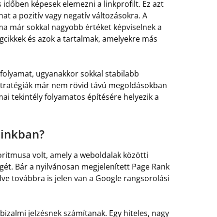
 időben képesek elemezni a linkprofilt. Ez azt
at a pozitív vagy negatív változásokra. A
ma már sokkal nagyobb értéket képviselnek a
cikkek és azok a tartalmak, amelyekre más
 folyamat, ugyanakkor sokkal stabilabb
stratégiák már nem rövid távú megoldásokban
i tekintély folyamatos építésére helyezik a
ainkban?
ritmusa volt, amely a weboldalak közötti
égét. Bár a nyilvánosan megjelenített Page Rank
lve továbbra is jelen van a Google rangsorolási
bizalmi jelzésnek számítanak. Egy hiteles, nagy