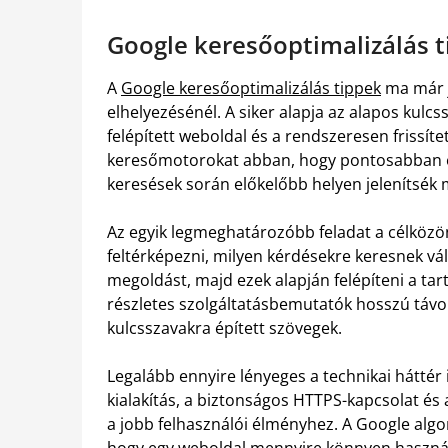
Google keresőoptimalizálás 
A
Google keresőoptimalizálás tippek
ma már j
elhelyezésénél. A siker alapja az alapos kulcs
felépített weboldal és a rendszeresen frissítet
keresőmotorokat abban, hogy pontosabban ér
keresések során előkelőbb helyen jelenítsék 
Az egyik legmeghatározóbb feladat a célköz
feltérképezni, milyen kérdésekre keresnek vá
megoldást, majd ezek alapján felépíteni a tart
részletes szolgáltatásbemutatók hosszú távo
kulcsszavakra épített szövegek.
Legalább ennyire lényeges a technikai háttér 
kialakítás, a biztonságos HTTPS-kapcsolat és
a jobb felhasználói élményhez. A Google algo
hogy egy weboldal mennyire könnyen haszná