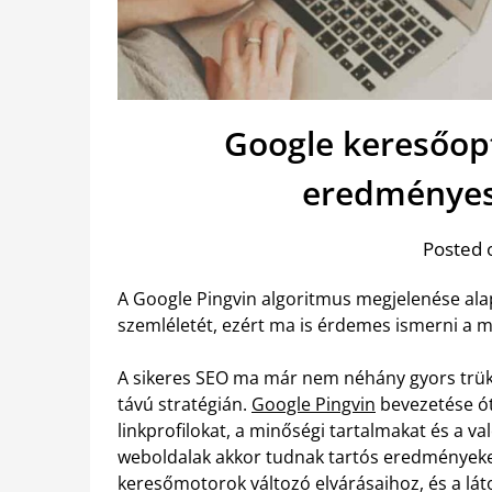
Google keresőopt
eredményes
Posted 
A Google Pingvin algoritmus megjelenése alap
szemléletét, ezért ma is érdemes ismerni a 
A sikeres SEO ma már nem néhány gyors trük
távú stratégián.
Google Pingvin
bevezetése ó
linkprofilokat, a minőségi tartalmakat és a val
weboldalak akkor tudnak tartós eredményeke
keresőmotorok változó elvárásaihoz, és a lá