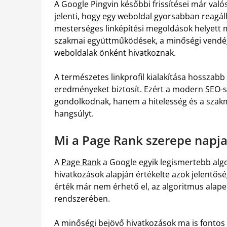
A Google Pingvin későbbi frissítései már valós
jelenti, hogy egy weboldal gyorsabban reagálh
mesterséges linképítési megoldások helyett 
szakmai együttműködések, a minőségi vendég
weboldalak önként hivatkoznak.
A természetes linkprofil kialakítása hosszabb
eredményeket biztosít. Ezért a modern SEO-
gondolkodnak, hanem a hitelesség és a szakma
hangsúlyt.
Mi a Page Rank szerepe napj
A
Page Rank
a Google egyik legismertebb algo
hivatkozások alapján értékelte azok jelentős
érték már nem érhető el, az algoritmus alape
rendszerében.
A minőségi bejövő hivatkozások ma is fontos 