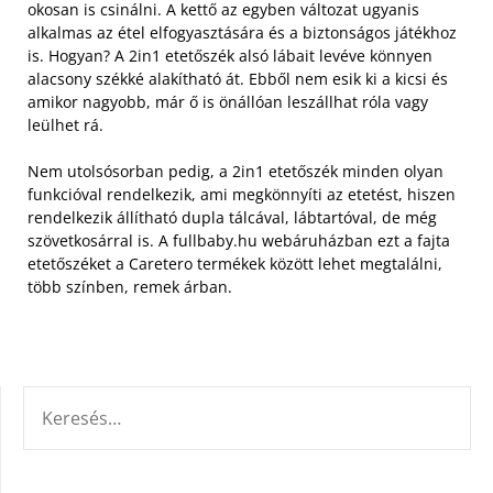
okosan is csinálni. A kettő az egyben változat ugyanis
alkalmas az étel elfogyasztására és a biztonságos játékhoz
is. Hogyan?
A 2in1 etetőszék alsó lábait levéve könnyen
alacsony székké alakítható át. Ebből nem esik ki a kicsi és
amikor nagyobb, már ő is önállóan leszállhat róla vagy
leülhet rá.
Nem utolsósorban pedig, a 2in1 etetőszék minden olyan
funkcióval rendelkezik, ami megkönnyíti az etetést, hiszen
rendelkezik állítható dupla tálcával, lábtartóval, de még
szövetkosárral is. A fullbaby.hu webáruházban ezt a fajta
etetőszéket a Caretero termékek között lehet megtalálni,
több színben, remek árban.
KERESÉS: