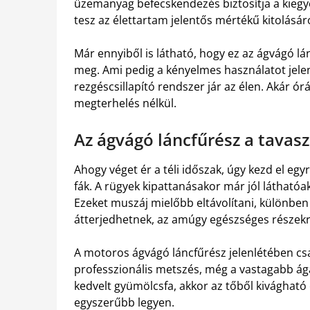
üzemanyag befecskendezés biztosítja a kiegy
tesz az élettartam jelentős mértékű kitolásáró
Már ennyiből is látható, hogy ez az ágvágó l
meg. Ami pedig a kényelmes használatot jelent
rezgéscsillapító rendszer jár az élen. Akár ó
megterhelés nélkül.
Az ágvágó láncfűrész a tavasz
Ahogy véget ér a téli időszak, úgy kezd el eg
fák. A rügyek kipattanásakor már jól láthatóa
Ezeket muszáj mielőbb eltávolítani, különbe
átterjedhetnek, az amúgy egészséges részekre
A motoros ágvágó láncfűrész jelenlétében cs
professzionális metszés, még a vastagabb á
kedvelt gyümölcsfa, akkor az tőből kivágható 
egyszerűbb legyen.