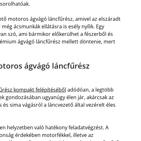
 sorolhatóak.
ető motoros ágvágó láncfűrész, amivel az elszáradt
r még ácsmunkák ellátásra is esély nyílik. Egy
n szó, ami bármikor előkerülhet a fészerből és
rémium ágvágó láncfűrész mellett döntenie, mert
otoros ágvágó láncfűrész
űrész kompakt felépítéséből
adódóan, a legtöbb
tek gondozásában ugyanúgy élen jár, akárcsak az
és sima vágásról a láncvezető által vezérelt éles
en helyzetben való hatékony feladatvégzést. A
tonság érdekében motorfékkel, illetve az