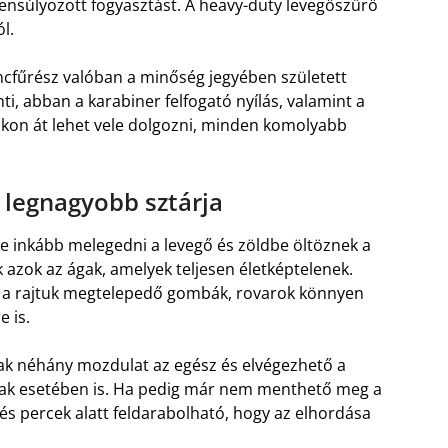
ensúlyozott fogyasztást. A heavy-duty levegőszűrő
l.
áncfűrész valóban a minőség jegyében született
i, abban a karabiner felfogató nyílás, valamint a
rákon át lehet vele dolgozni, minden komolyabb
 legnagyobb sztárja
yre inkább melegedni a levegő és zöldbe öltöznek a
k azok az ágak, amelyek teljesen életképtelenek.
n a rajtuk megtelepedő gombák, rovarok könnyen
 is.
ak néhány mozdulat az egész és elvégezhető a
gak esetében is. Ha pedig már nem menthető meg a
és percek alatt feldarabolható, hogy az elhordása