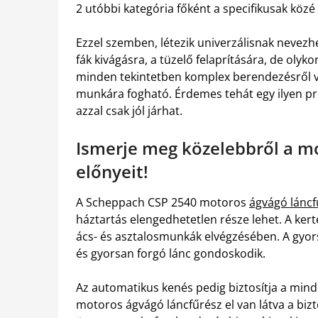
2 utóbbi kategória főként a specifikusak közé
Ezzel szemben, létezik univerzálisnak nevezh
fák kivágásra, a tüzelő felaprítására, de olyko
minden tekintetben komplex berendezésről va
munkára fogható. Érdemes tehát egy ilyen p
azzal csak jól járhat.
Ismerje meg közelebbről a m
előnyeit!
A Scheppach CSP 2540 motoros
ágvágó láncf
háztartás elengedhetetlen része lehet. A ker
ács- és asztalosmunkák elvégzésében. A gyors 
és gyorsan forgó lánc gondoskodik.
Az automatikus kenés pedig biztosítja a mind
motoros ágvágó láncfűrész el van látva a biz