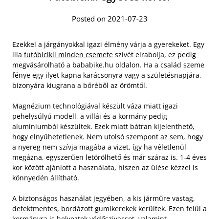
Posted on 2021-07-23
Ezekkel a járgányokkal igazi élmény várja a gyerekeket. Egy
lila
futóbicikli minden csemete
szívét elrabolja, ez pedig
megvásárolható a bababike.hu oldalon. Ha a család szeme
fénye egy ilyet kapna karácsonyra vagy a születésnapjára,
bizonyára kiugrana a bőréből az örömtől.
Magnézium technológiával készült váza miatt igazi
pehelysúlyú modell, a villái és a kormány pedig
alumíniumból készültek. Ezek miatt bátran kijelenthető,
hogy elnyűhetetlenek. Nem utolsó szempont az sem, hogy
a nyereg nem szívja magába a vizet, így ha véletlenül
megázna, egyszerűen letörölhető és már száraz is. 1-4 éves
kor között ajánlott a használata, hiszen az ülése kézzel is
könnyedén állítható.
A biztonságos használat jegyében, a kis járműre vastag,
defektmentes, bordázott gumikerekek kerültek. Ezen felül a
kormányra is helyeztek védőszivacsot, valamint