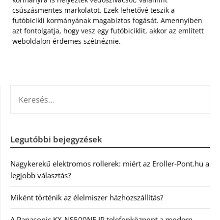
csúszásmentes markolatot. Ezek lehetővé teszik a
futóbicikli kormányának magabiztos fogását. Amennyiben
azt fontolgatja, hogy vesz egy futóbiciklit, akkor az említett
weboldalon érdemes szétnéznie.
KERESÉS:
Legutóbbi bejegyzések
Nagykerekű elektromos rollerek: miért az Eroller-Pont.hu a
legjobb választás?
Miként történik az élelmiszer házhozszállítás?
A Panasonic KX-NS500NE IP telefonközpont a modern