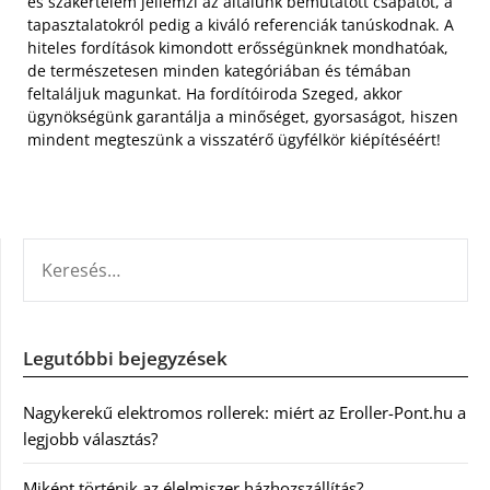
és szakértelem jellemzi az általunk bemutatott csapatot, a
tapasztalatokról pedig a kiváló referenciák tanúskodnak. A
hiteles fordítások kimondott erősségünknek mondhatóak,
de természetesen minden kategóriában és témában
feltaláljuk magunkat. Ha fordítóiroda Szeged, akkor
ügynökségünk garantálja a minőséget, gyorsaságot, hiszen
mindent megteszünk a visszatérő ügyfélkör kiépítéséért!
KERESÉS:
Legutóbbi bejegyzések
Nagykerekű elektromos rollerek: miért az Eroller-Pont.hu a
legjobb választás?
Miként történik az élelmiszer házhozszállítás?