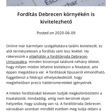
Fordítás Debrecen környékén is
kivitelezhető
Posted on 2020-06-09
Online már bármilyen szolgáltatásra találni kivitelezőt, ez
alól természetesen a fordítás sem lesz kivétel. Ha
rákeresünk a
világhálón a fordítóiroda Debrecen
címszavakra
, minden bizonnyal találunk néhány ötletet,
hogy milyen módon lehetne kivitelezni a feladatot, ami
éppen megoldásra vár. A fordítások típusairól elmondható,
függetlenül a földrajzi elhelyezkedéstől, hogy
meglehetősen precíz háttérismereteket igényelnek.
A hiteles fordításokat kevesen tudják megkülönböztetni a
hivatalostól, mindaddig, amíg nem kerülnek olyan
helyzetbe, hogy szükség van rá. A fordítóiroda Debrecen
városában azonban mindkét esetben meg tudja oldani a