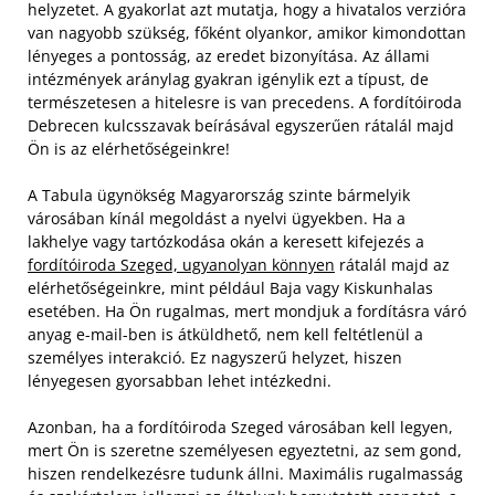
helyzetet. A gyakorlat azt mutatja, hogy a hivatalos verzióra
van nagyobb szükség, főként olyankor, amikor kimondottan
lényeges a pontosság, az eredet bizonyítása. Az állami
intézmények aránylag gyakran igénylik ezt a típust, de
természetesen a hitelesre is van precedens. A fordítóiroda
Debrecen kulcsszavak beírásával egyszerűen rátalál majd
Ön is az elérhetőségeinkre!
A Tabula ügynökség Magyarország szinte bármelyik
városában kínál megoldást a nyelvi ügyekben. Ha a
lakhelye vagy tartózkodása okán a keresett kifejezés a
fordítóiroda Szeged, ugyanolyan könnyen
rátalál majd az
elérhetőségeinkre, mint például Baja vagy Kiskunhalas
esetében. Ha Ön rugalmas, mert mondjuk a fordításra váró
anyag e-mail-ben is átküldhető, nem kell feltétlenül a
személyes interakció. Ez nagyszerű helyzet, hiszen
lényegesen gyorsabban lehet intézkedni.
Azonban, ha a fordítóiroda Szeged városában kell legyen,
mert Ön is szeretne személyesen egyeztetni, az sem gond,
hiszen rendelkezésre tudunk állni. Maximális rugalmasság