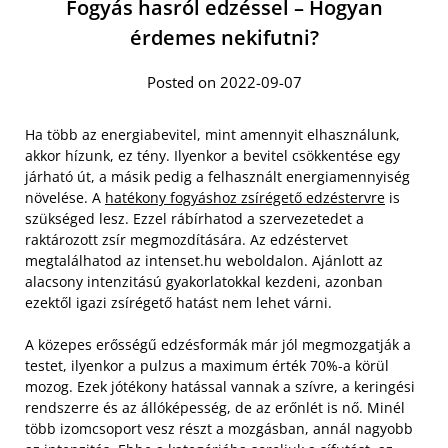
Fogyás hasról edzéssel – Hogyan
érdemes nekifutni?
Posted on 2022-09-07
Ha több az energiabevitel, mint amennyit elhasználunk,
akkor hízunk, ez tény. Ilyenkor a bevitel csökkentése egy
járható út, a másik pedig a felhasznált energiamennyiség
növelése. A
hatékony fogyáshoz zsírégető edzéstervre
is
szükséged lesz. Ezzel rábírhatod a szervezetedet a
raktározott zsír megmozdítására. Az edzéstervet
megtalálhatod az intenset.hu weboldalon. Ajánlott az
alacsony intenzitású gyakorlatokkal kezdeni, azonban
ezektől igazi zsírégető hatást nem lehet várni.
A közepes erősségű edzésformák már jól megmozgatják a
testet, ilyenkor a pulzus a maximum érték 70%-a körül
mozog. Ezek jótékony hatással vannak a szívre, a keringési
rendszerre és az állóképesség, de az erőnlét is nő. Minél
több izomcsoport vesz részt a mozgásban, annál nagyobb