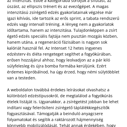
az intenzitás. Ebbe a kategóriába soroljuk a sífutást, az
úszást, az ellipszis trénert és az evezőgépet. A magas
intenzitású zsírégető edzés gyakorlatainak végzése már
igazi kihívás, ide tartozik az erős sprint, a tabata rendszerű
edzés vagy intervall tréning. A lényeg nem a gyakorlatok
időtartama, hanem az intenzitása.
Tulajdonképpen a zsírt
égető edzés speciális fajtája nem pusztán mozgás közben,
hanem utána, a regeneráció fázisában is nagyon sok
kalóriát használ fel. Az Intenset 12 hetes ingyenes
edzésterv és diéta rengeteget segíthet a fogyókúrában,
erősen hozzájárul ahhoz, hogy leolvadjon az a pár kiló
súlyfelesleg és újra bomba formába kerüljünk. Ezért
érdemes kipróbálnod, ha úgy érzed, hogy némi súlytöbblet
van a testeden.
A weboldalon továbbá érdekes leírásokat olvashatsz a
különböző edzéstípusokról, de megtalálod a fogyókúrás
ételek listáját is. Ugyanakkor, a zsírégetést jobban be lehet
indítani vagy felerősíteni zsírégető táplálékkiegészítők
fogyasztásával. Támogatják a beinduló anyagcsere
folyamatokat és segítik a raktározott hájmennyiség
könnyebb mobilizálódását. Tehát annak érdekében, hogy