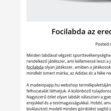
Focilabda az er
Posted 
Minden labdával végzett sporttevékenységhe
rendelkező játékszer, ami kellemessé teszi a j
focilabda
olyan játékszer, amiben a játékosok
mindkét ismert márka, az Adidas és a Nike r
A madeinpapp.hu webshop termékpalettáján é
felhozatalát láthatjuk. A különböző tulajdons
Nagyszerű ötlet olyan labdát választani a g
erejükkel és a testmagasságukkal. Hobbi, am
kiválasztott modell minden gördülést segítő 