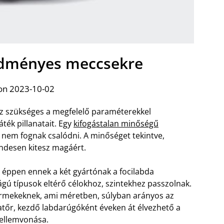
edményes meccsekre
on 2023-10-02
z szükséges a megfelelő paraméterekkel
áték pillanatait. Egy
kifogástalan minőségű
 nem fognak csalódni. A minőséget tekintve,
endesen kitesz magáért.
ppen ennek a két gyártónak a focilabda
ágú típusok eltérő célokhoz, szintekhez passzolnak.
yermekeknek, ami méretben, súlyban arányos az
atőr, kezdő labdarúgóként éveken át élvezhető a
jellemvonása.