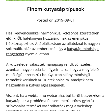
Finom kutyatáp típusok
Posted on 2019-09-01
Házi kedvenceinkkel harmonikus, kölcsönös szeretetben
élünk. Ők hatékonyan hozzájárulnak az energikus
hétköznapokhoz. A táplálkozáson az állatoknál is nagyon
sok múlik, akár az embereknél, így a
kutyatáp minősége
rengeteget
nyom a latban.
A kutyaeledel választék manapság rendkívül széles,
azonban nagyon oda kell figyelni arra, hogy a megfelelő
minőségűt szerezzük be. Gyakran silány minőségű
termékek kerülnek az üzletek polcaira, amelyek nem
használnak a kutyus egészségének.
Viszont, ha a webtap.hu webáruházból kerül beszerzésre a
kutyatáp, ez a probléma fel sem merül. Híres gyártók
színvonalas termékei vásárolhatóak meg a webshop