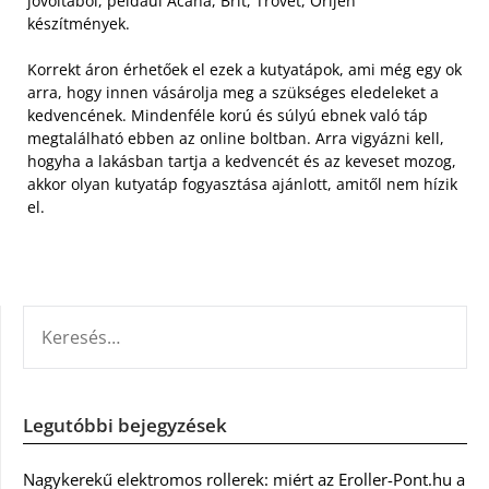
jóvoltából, például Acana, Brit, Trovet, Orijen
készítmények.
Korrekt áron érhetőek el ezek a kutyatápok, ami még egy ok
arra, hogy innen vásárolja meg a szükséges eledeleket a
kedvencének. Mindenféle korú és súlyú ebnek való táp
megtalálható ebben az online boltban. Arra vigyázni kell,
hogyha a lakásban tartja a kedvencét és az keveset mozog,
akkor olyan kutyatáp fogyasztása ajánlott, amitől nem hízik
el.
KERESÉS:
Legutóbbi bejegyzések
Nagykerekű elektromos rollerek: miért az Eroller-Pont.hu a