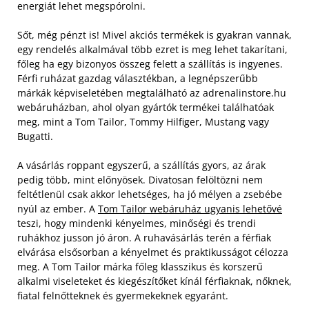
energiát lehet megspórolni.
Sőt, még pénzt is! Mivel akciós termékek is gyakran vannak,
egy rendelés alkalmával több ezret is meg lehet takarítani,
főleg ha egy bizonyos összeg felett a szállítás is ingyenes.
Férfi ruházat gazdag választékban, a legnépszerűbb
márkák képviseletében megtalálható az adrenalinstore.hu
webáruházban, ahol olyan gyártók termékei találhatóak
meg, mint a Tom Tailor, Tommy Hilfiger, Mustang vagy
Bugatti.
A vásárlás roppant egyszerű, a szállítás gyors, az árak
pedig több, mint előnyösek. Divatosan felöltözni nem
feltétlenül csak akkor lehetséges, ha jó mélyen a zsebébe
nyúl az ember. A
Tom Tailor webáruház ugyanis lehetővé
teszi, hogy mindenki kényelmes, minőségi és trendi
ruhákhoz jusson jó áron. A ruhavásárlás terén a férfiak
elvárása elsősorban a kényelmet és praktikusságot célozza
meg. A Tom Tailor márka főleg klasszikus és korszerű
alkalmi viseleteket és kiegészítőket kínál férfiaknak, nőknek,
fiatal felnőtteknek és gyermekeknek egyaránt.