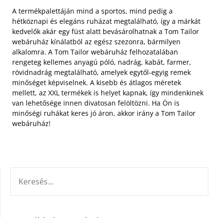
A termékpalettáján mind a sportos, mind pedig a
hétköznapi és elegáns ruházat megtalálható, így a márkát
kedvelők akár egy füst alatt bevásárolhatnak a Tom Tailor
webáruház kínálatból az egész szezonra, bármilyen
alkalomra. A Tom Tailor webáruház felhozatalában
rengeteg kellemes anyagú póló, nadrág, kabát, farmer,
rövidnadrág megtalálható, amelyek egytől-egyig remek
minőséget képviselnek. A kisebb és átlagos méretek
mellett, az XXL termékek is helyet kapnak, így mindenkinek
van lehetősége innen divatosan felöltözni. Ha Ön is
minőségi ruhákat keres jó áron, akkor irány a Tom Tailor
webáruház!
KERESÉS: