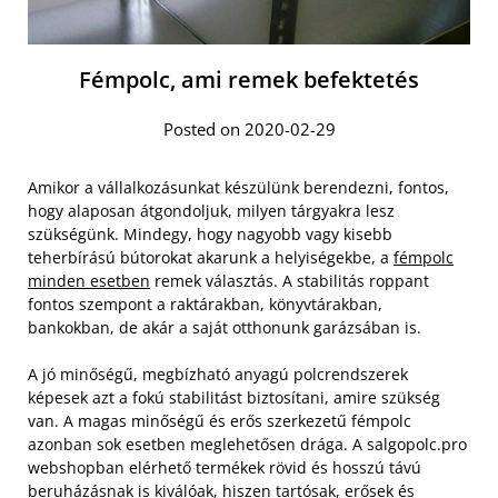
Fémpolc, ami remek befektetés
Posted on 2020-02-29
Amikor a vállalkozásunkat készülünk berendezni, fontos,
hogy alaposan átgondoljuk, milyen tárgyakra lesz
szükségünk. Mindegy, hogy nagyobb vagy kisebb
teherbírású bútorokat akarunk a helyiségekbe, a
fémpolc
minden esetben
remek választás. A stabilitás roppant
fontos szempont a raktárakban, könyvtárakban,
bankokban, de akár a saját otthonunk garázsában is.
A jó minőségű, megbízható anyagú polcrendszerek
képesek azt a fokú stabilitást biztosítani, amire szükség
van. A magas minőségű és erős szerkezetű fémpolc
azonban sok esetben meglehetősen drága. A salgopolc.pro
webshopban elérhető termékek rövid és hosszú távú
beruházásnak is kiválóak, hiszen tartósak, erősek és