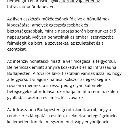
bemelegítő eljárások egyik
alternatívája lehet az
infraszauna Budapesten
.
Az ilyen eszközök működésének fő elve a hőhullámok
kibocsátása, amelyek egészségesebbek és
biztonságosabbak, mint a napozás során bennünket érő
napsugarak. Mélyen behatolnak az emberi szervezetbe,
felmelegítik a bőrt, a szöveteket, az ízületeket és a
csontokat.
Az intenzív hőhatások miatt, a vér mozgása is felgyorsul.
De nemcsak emiatt annyira közkedvelt ez az infraszauna
Budapesten. A főváros lakói tisztában vannak azzal is, hogy
a felgyorsult világunk hatásai sokszor az egészségünk
rovására mennek, a stressz pedig olyan különféle
betegségek előfordulását okozhatja, mint a reuma, ízületi
gyulladás, asztma és emésztési zavarok.
Az infraszauna Budapesten gondoskodik arról, hogy a
rendszeres látogatása esetén, ezeknek a betegségeknek a
kellemetlen tünetei megszűnjenek vagy enyhüljenek.