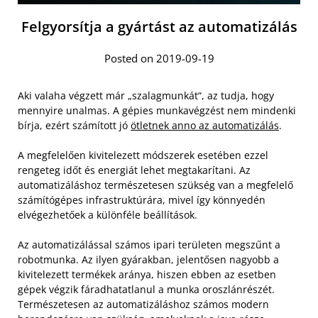
Felgyorsítja a gyártást az automatizálás
Posted on 2019-09-19
Aki valaha végzett már „szalagmunkát“, az tudja, hogy
mennyire unalmas. A gépies munkavégzést nem mindenki
bírja, ezért számított jó
ötletnek anno az automatizálás
.
A megfelelően kivitelezett módszerek esetében ezzel
rengeteg időt és energiát lehet megtakarítani. Az
automatizáláshoz természetesen szükség van a megfelelő
számítógépes infrastruktúrára, mivel így könnyedén
elvégezhetőek a különféle beállítások.
Az automatizálással számos ipari területen megszűnt a
robotmunka. Az ilyen gyárakban, jelentősen nagyobb a
kivitelezett termékek aránya, hiszen ebben az esetben
gépek végzik fáradhatatlanul a munka oroszlánrészét.
Természetesen az automatizáláshoz számos modern