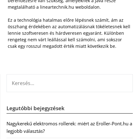
berendezésre van szükség, amelyeknek a java része
megtalálható a lineartechnik.hu weboldalon.
Ez a technológia hatalmas előre lépésnek számít, ám az
összhang érdekében az automatizálásnak tökéletesnek kell
lennie szoftveresen és hárdveresen egyaránt. Különben
rengeteg nem várt leállással kell számolni, ami sokszor
csak egy rosszul megadott érték miatt következik be.
KERESÉS:
Legutóbbi bejegyzések
Nagykerekű elektromos rollerek: miért az Eroller-Pont.hu a
legjobb választás?