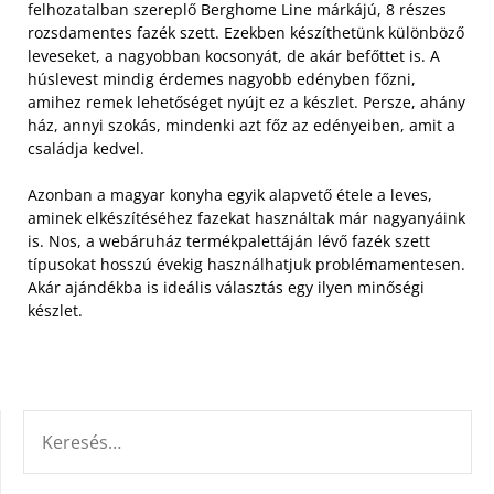
felhozatalban szereplő Berghome Line márkájú, 8 részes
rozsdamentes fazék szett.
Ezekben készíthetünk különböző
leveseket, a nagyobban kocsonyát, de akár befőttet is. A
húslevest mindig érdemes nagyobb edényben főzni,
amihez remek lehetőséget nyújt ez a készlet. Persze, ahány
ház, annyi szokás, mindenki azt főz az edényeiben, amit a
családja kedvel.
Azonban a magyar konyha egyik alapvető étele a leves,
aminek elkészítéséhez fazekat használtak már nagyanyáink
is. Nos, a webáruház termékpalettáján lévő fazék szett
típusokat hosszú évekig használhatjuk problémamentesen.
Akár ajándékba is ideális választás egy ilyen minőségi
készlet.
KERESÉS: