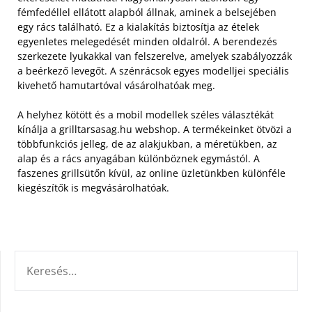
fémfedéllel ellátott alapból állnak, aminek a belsejében
egy rács található. Ez a kialakítás biztosítja az ételek
egyenletes melegedését minden oldalról.
A berendezés
szerkezete lyukakkal van felszerelve, amelyek szabályozzák
a beérkező levegőt. A szénrácsok egyes modelljei speciális
kivehető hamutartóval vásárolhatóak meg.
A helyhez kötött és a mobil modellek széles választékát
kínálja a grilltarsasag.hu webshop. A termékeinket ötvözi a
többfunkciós jelleg, de az alakjukban, a méretükben, az
alap és a rács anyagában különböznek egymástól. A
faszenes grillsütőn kívül, az online üzletünkben különféle
kiegészítők is megvásárolhatóak.
KERESÉS: