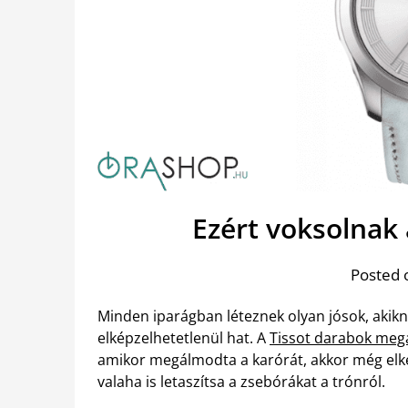
Ezért voksolnak
Posted 
Minden iparágban léteznek olyan jósok, akikne
elképzelhetetlenül hat. A
Tissot darabok me
amikor megálmodta a karórát, akkor még elk
valaha is letaszítsa a zsebórákat a trónról.