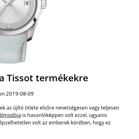
 a Tissot termékekre
on 2019-08-09
k az újító ötlete elsőre nevetségesen vagy teljesen
gálmodója
is hasonlóképpen volt ezzel, ugyanis
épzelhetetlen volt az emberek körében, hogy ez