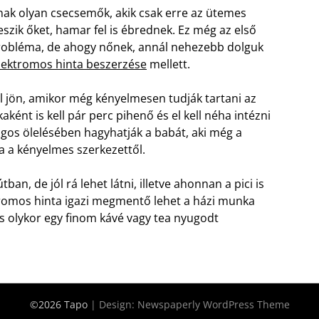
nnak olyan csecsemők, akik csak erre az ütemes
szik őket, hamar fel is ébrednek. Ez még az első
robléma, de ahogy nőnek, annál nehezebb dolguk
lektromos hinta beszerzése
mellett.
ól jön, amikor még kényelmesen tudják tartani az
aként is kell pár perc pihenő és el kell néha intézni
ágos ölelésében hagyhatják a babát, aki még a
 a kényelmes szerkezettől.
útban, de jól rá lehet látni, illetve ahonnan a pici is
ktromos hinta igazi megmentő lehet a házi munka
és olykor egy finom kávé vagy tea nyugodt
©2026 Tapo
| Design:
Newspaperly WordPress Theme