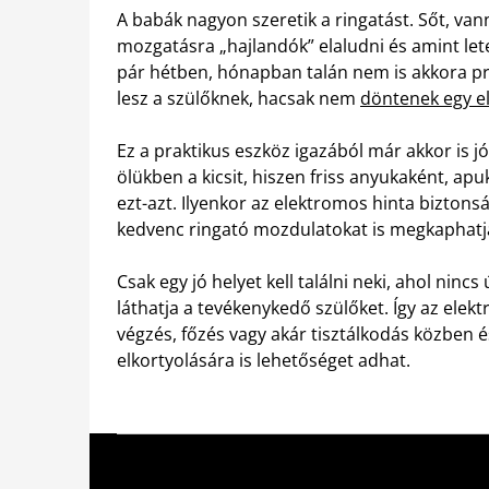
A babák nagyon szeretik a ringatást. Sőt, va
mozgatásra „hajlandók” elaludni és amint lete
pár hétben, hónapban talán nem is akkora p
lesz a szülőknek, hacsak nem
döntenek egy e
Ez a praktikus eszköz igazából már akkor is j
ölükben a kicsit, hiszen friss anyukaként, apuk
ezt-azt. Ilyenkor az elektromos hinta biztons
kedvenc ringató mozdulatokat is megkaphatja
Csak egy jó helyet kell találni neki, ahol nincs 
láthatja a tevékenykedő szülőket. Így az ele
végzés, főzés vagy akár tisztálkodás közben 
elkortyolására is lehetőséget adhat.