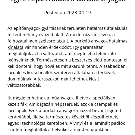
Posted on 2023-04-19
Az építőanyagok gyártásának területén hatalmas átalakulás
történt néhány évtized alatt. A modernizáció révén, a
felhozatal igen szélesre tágult. A
burkoló anyagok hatalmas
kínálata
vár minden érdeklődőt, így garantáltan
megtaláljuk azt a változatot, ami megfelel a felmerülő
igényeinknek. Természetesen a beszerzés előtt pontosan el
kell dönteni, hogy hová és mit akarunk tenni. A szabadban,
járdák és kocsi beállók színterén általában a térkövek
dominálnak. A teraszokon már lehetnek kicsit
változatosabbak.
Itt megjelenhetnek a műanyagok, illetve a speciálisan
kezelt fák. Amik igazán népszerűek, azok a csempék és
járólapok. Ezek a burkoló anyagok mázzal bevont égetett
kerámiából, illetve természetes kövekből készülhetnek,
egyedi technológia keretében. A vinyl és a laminált padlók
szintén megtalálták a helyüket a mindennapokban.