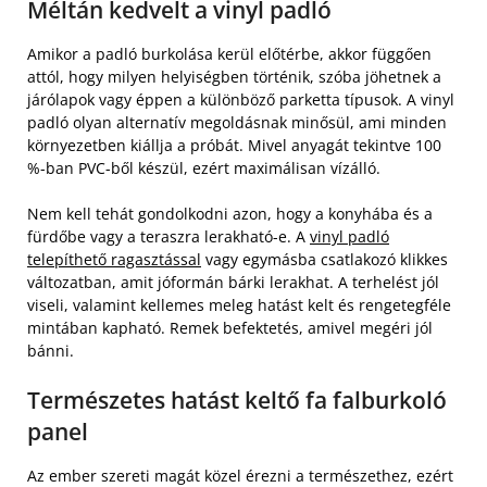
Méltán kedvelt a vinyl padló
Amikor a padló burkolása kerül előtérbe, akkor függően
attól, hogy milyen helyiségben történik, szóba jöhetnek a
járólapok vagy éppen a különböző parketta típusok. A vinyl
padló olyan alternatív megoldásnak minősül, ami minden
környezetben kiállja a próbát. Mivel anyagát tekintve 100
%-ban PVC-ből készül, ezért maximálisan vízálló.
Nem kell tehát gondolkodni azon, hogy a konyhába és a
fürdőbe vagy a teraszra lerakható-e. A
vinyl padló
telepíthető ragasztással
vagy egymásba csatlakozó klikkes
változatban, amit jóformán bárki lerakhat. A terhelést jól
viseli, valamint kellemes meleg hatást kelt és rengetegféle
mintában kapható. Remek befektetés, amivel megéri jól
bánni.
Természetes hatást keltő fa falburkoló
panel
Az ember szereti magát közel érezni a természethez, ezért