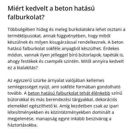
Miért kedvelt a beton hatású
falburkolat?
Többségében hideg és meleg burkolatokra lehet osztani a
terméktípusokat, annak függvényében, hogy miből
készülnek és milyen kisugárzással rendelkeznek. A beton
hatású falburkolat sokféle anyagból készülhet. Érdekes
módon, vannak ilyen jelleggel bíró bútorlapok, tapéták is,
ahogy festékek és csempék szintén. Mitől annyira kedvelt
ez a kialakítás?
Az egyszerű szürke árnyalat valójában kellemes
semlegességet nyújt, ami sokféle formában gondolható
tovább. A
beton hatású falburkolat tehát élénkebb
színű
bútorokkal és más berendezési tárgyakkal, dekorációs
elemekkel egészíthető ki. Amíg kezdetben csak az ipari
létesítményekben és közintézményekben dominált a
megjelenése, manapság egyre inkább beszivárog a
háztortásokba.