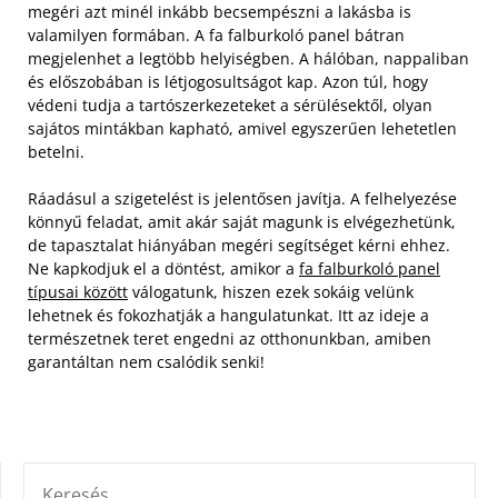
megéri azt minél inkább becsempészni a lakásba is
valamilyen formában. A fa falburkoló panel bátran
megjelenhet a legtöbb helyiségben. A hálóban, nappaliban
és előszobában is létjogosultságot kap. Azon túl, hogy
védeni tudja a tartószerkezeteket a sérülésektől, olyan
sajátos mintákban kapható, amivel egyszerűen lehetetlen
betelni.
Ráadásul a szigetelést is jelentősen javítja. A felhelyezése
könnyű feladat, amit akár saját magunk is elvégezhetünk,
de tapasztalat hiányában megéri segítséget kérni ehhez.
Ne kapkodjuk el a döntést, amikor a
fa falburkoló panel
típusai között
válogatunk, hiszen ezek sokáig velünk
lehetnek és fokozhatják a hangulatunkat. Itt az ideje a
természetnek teret engedni az otthonunkban, amiben
garantáltan nem csalódik senki!
KERESÉS: