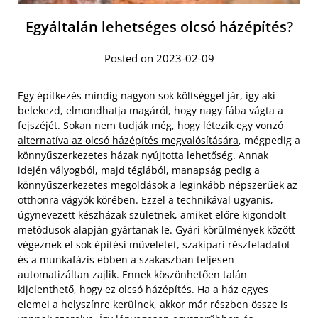
Egyáltalán lehetséges olcsó házépítés?
Posted on 2023-02-09
Egy építkezés mindig nagyon sok költséggel jár, így aki
belekezd, elmondhatja magáról, hogy nagy fába vágta a
fejszéjét. Sokan nem tudják még, hogy létezik egy vonzó
alternatíva az olcsó házépítés megvalósítására
, mégpedig a
könnyűszerkezetes házak nyújtotta lehetőség. Annak
idején vályogból, majd téglából, manapság pedig a
könnyűszerkezetes megoldások a leginkább népszerűek az
otthonra vágyók körében. Ezzel a technikával ugyanis,
úgynevezett készházak születnek, amiket előre kigondolt
metódusok alapján gyártanak le. Gyári körülmények között
végeznek el sok építési műveletet, szakipari részfeladatot
és a munkafázis ebben a szakaszban teljesen
automatizáltan zajlik. Ennek köszönhetően talán
kijelenthető, hogy ez olcsó házépítés. Ha a ház egyes
elemei a helyszínre kerülnek, akkor már részben össze is