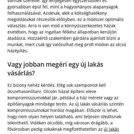
vannak szerelve. Így lényegesen egyszerűbben és
gyorsabban épül fel, mint a hagyományos alapanyagok
felhasználásával. Azoknak, akik a költséghatékony
megoldásokat részesítik előnyben, ez a módszer optimális
választás. Arra is van mód a könnyűszerkezetes házak
esetében, hogy az ingatlan félkész állapotban kerüljön
átadásra. Hozzáértő szakemberi gárdára ajánlott bízni a
munkát, mert csak így valósulhat meg profi módon az olcsó
házépítés.
Vagy jobban megéri egy új lakás
vásárlás?
Ez bizony nehéz kérdés. Elég sok szempontot kell
összehasonlítani. Olcsón házat építeni eleve
kompromisszumokkal jár, például a ház mérete vagy az
építőanyagok minősége terén. Az új lakás vásárlás szintén
kompromisszumokat hordoz magában. Először is lehet,
hogy nem olyan helyen található, ami teljesen ideálisnak
tekinthető. Vidéken olcsóbb, míg városon drágább, a
fővárosban pedig sokaknak megfizethetetlen az
új lakás