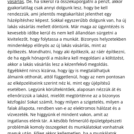
vásárlás
. De, ha sikerül rá összekuporgatni a pénzt, akkor
gyakorlatilag csak annyi dolgunk lesz, hogy be kell
rendezzük, ami jelentős megtakarítást jelenthet egy
házépítéshez képest. Sokkal egyszerűbb dolgunk van, ha új
lakás vásárlás mellett döntünk. Már maga az ügyintézés is
kevesebb időbe kerül és nem kell állandóan sürgetni a
kivitelezőt, hogy folytassa a munkát. Bizonyos helyzetekben
mindenképp előnyös az új lakás vásárlás, mint az
építkezés. Mondhatni, hogy aki építkezik, az ráér építkezni,
de ha egyik hónapról a másikra kell megoldani a költözést,
akkor a lakás vásárlás lesz a kézenfekvő megoldás.
Egyébként nincs kizárva, hogy így is megtalálhatjuk
álmaink otthonát, attól függetlenül, hogy az nem pontosan
az elképzeléseink szerint néz ki, mint egy újépítésű
esetében. Legyünk körültekintőek, alaposan nézzük át és
ellenőrizzük a lakást, mielőtt megtörténne az a bizonyos
kézfogás! Sokat számít, hogy milyen a szigetelés, milyen a
falak állapota, rendben van-e az elektromos hálózat és a
vízvezeték. Ne higgyünk el mindent vakon, amit az
ingatlanos elénk tár. A később felmerülő épületgépészeti
problémák komoly összegeket és munkálatokat vonhatnak
maguk után. Főleg akkor kellemetlen, ha a munkálatok