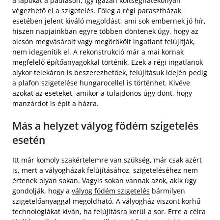
a lapokat a padláson, így igazán költséghatékonyan
végezhető el a szigetelés. Főleg a régi parasztházak
esetében jelent kiváló megoldást, ami sok embernek jó hír,
hiszen napjainkban egyre többen döntenek úgy, hogy az
olcsón megvásárolt vagy megörökölt ingatlant felújítják,
nem idegenítik el. A rekonstrukció már a mai kornak
megfelelő építőanyagokkal történik. Ezek a régi ingatlanok
olykor telekáron is beszerezhetőek, felújításuk idején pedig
a plafon szigetelése hungarocellel is történhet. Kivéve
azokat az eseteket, amikor a tulajdonos úgy dönt, hogy
manzárdot is épít a házra.
Más a helyzet vályog födém szigetelés
esetén
Itt már komoly szakértelemre van szükség, már csak azért
is, mert a vályogházak felújításához, szigeteléséhez nem
értenek olyan sokan. Vagyis sokan vannak azok, akik úgy
gondolják, hogy a
vályog födém szigetelés
bármilyen
szigetelőanyaggal megoldható. A vályogház viszont korhű
technológiákat kíván, ha felújításra kerül a sor. Erre a célra