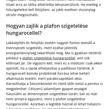
miatt arra az időre albérletbe kényszerülünk. Ha esetleg a
hőszigetelést kell felújítani, az jobb esetben viszonylag
olcsón megúszható.
Hogyan zajlik a plafon szigetelése
hungarocellel?
Lakásépítés és felújítás esetén nagyon fontos teendő a
mennyezeti szigetelés, mert ezáltal jelentős
energiamennyiség takarítható meg. Ma is gyakran történik
például a
plafon szigetelése hungarocellel
, ami sok
előnnyel jár. De vigyázni kell, mert ez a módszer csak akkor
ajánlott, ha a lapok elhelyezése a padláson történik. A
hungarocell komoly problémák forrása lehet beltéri
alkalmazás esetén, mert párakicsapódást okoz.
Károsíthatja a falszerkezetet és rövid időn belül a penész is
megjelenhet. Célszerű valamilyen gyapot anyagot
használni az álmennyezet szigetelése során, bár ez már
nem annyira egyszerű, mint a plafon szigetelése
hungarocellel. Azonban a legtöbb háznál el lehet helyezni