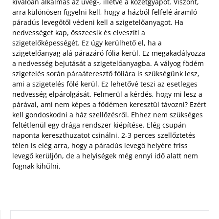
kiválóan alkalmas az üveg-, illetve a kőzetgyapot. Viszont,
arra különösen figyelni kell, hogy a házból felfelé áramló
páradús levegőtől védeni kell a szigetelőanyagot. Ha
nedvességet kap, összeesik és elveszíti a
szigetelőképességét. Ez úgy kerülhető el, ha a
szigetelőanyag alá párazáró fólia kerül. Ez megakadályozza
a nedvesség bejutását a szigetelőanyagba. A vályog födém
szigetelés során páraáteresztő fóliára is szükségünk lesz,
ami a szigetelés fölé kerül. Ez lehetővé teszi az esetleges
nedvesség elpárolgását. Felmerül a kérdés, hogy mi lesz a
párával, ami nem képes a födémen keresztül távozni? Ezért
kell gondoskodni a ház szellőzésről. Ehhez nem szükséges
feltétlenül egy drága rendszer kiépítése. Elég csupán
naponta kereszthuzatot csinálni. 2-3 perces szellőztetés
télen is elég arra, hogy a páradús levegő helyére friss
levegő kerüljön, de a helyiségek még ennyi idő alatt nem
fognak kihűlni.
KERESÉS: