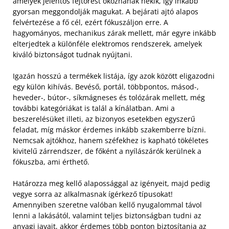
amelyek jelentős fejtörést okoznának nekik, így inkább
gyorsan meggondolják magukat. A bejárati ajtó alapos
felvértezése a fő cél, ezért fókuszáljon erre. A
hagyományos, mechanikus zárak mellett, már egyre inkább
elterjedtek a különféle elektromos rendszerek, amelyek
kiváló biztonságot tudnak nyújtani.
Igazán hosszú a termékek listája, így azok között eligazodni
egy külön kihívás. Bevéső, portál, többpontos, másod-,
heveder-, bútor-, síkmágneses és tolózárak mellett, még
további kategóriákat is talál a kínálatban. Ami a
beszerelésüket illeti, az bizonyos esetekben egyszerű
feladat, míg máskor érdemes inkább szakemberre bízni.
Nemcsak ajtókhoz, hanem széfekhez is kapható tökéletes
kivitelű zárrendszer, de főként a nyílászárók kerülnek a
fókuszba, ami érthető.
Határozza meg kellő alapossággal az igényeit, majd pedig
vegye sorra az alkalmasnak ígérkező típusokat!
Amennyiben szeretne valóban kellő nyugalommal távol
lenni a lakásától, valamint teljes biztonságban tudni az
anyagi javait, akkor érdemes több ponton biztosítania az