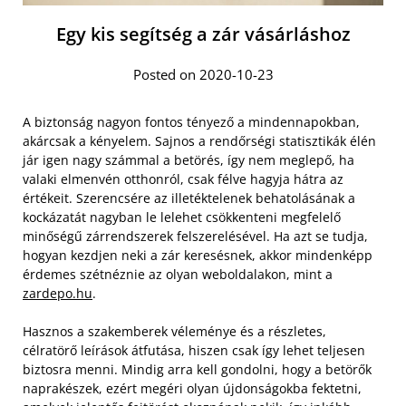
Egy kis segítség a zár vásárláshoz
Posted on 2020-10-23
A biztonság nagyon fontos tényező a mindennapokban,
akárcsak a kényelem. Sajnos a rendőrségi statisztikák élén
jár igen nagy számmal a betörés, így nem meglepő, ha
valaki elmenvén otthonról, csak félve hagyja hátra az
értékeit. Szerencsére az illetéktelenek behatolásának a
kockázatát nagyban le lelehet csökkenteni megfelelő
minőségű zárrendszerek felszerelésével. Ha azt se tudja,
hogyan kezdjen neki a zár keresésnek, akkor mindenképp
érdemes szétnéznie az olyan weboldalakon, mint a
zardepo.hu
.
Hasznos a szakemberek véleménye és a részletes,
célratörő leírások átfutása, hiszen csak így lehet teljesen
biztosra menni. Mindig arra kell gondolni, hogy a betörők
naprakészek, ezért megéri olyan újdonságokba fektetni,