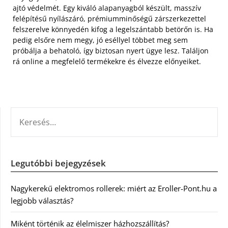
ajtó védelmét. Egy kiváló alapanyagból készült, masszív
felépítésű nyílászáró, prémiumminőségű zárszerkezettel
felszerelve könnyedén kifog a legelszántabb betörőn is. Ha
pedig elsőre nem megy, jó eséllyel többet meg sem
próbálja a behatoló, így biztosan nyert ügye lesz. Találjon
rá online a megfelelő termékekre és élvezze előnyeiket.
KERESÉS:
Legutóbbi bejegyzések
Nagykerekű elektromos rollerek: miért az Eroller-Pont.hu a
legjobb választás?
Miként történik az élelmiszer házhozszállítás?