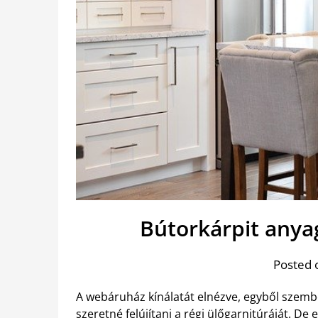
Bútorkárpit anya
Posted 
A webáruház kínálatát elnézve, egyből szemb
szeretné felújítani a régi ülőgarnitúráját. De