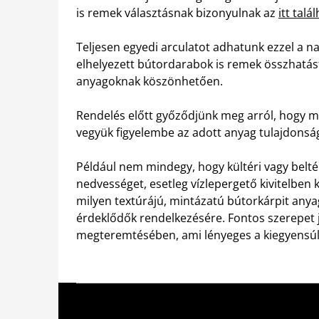
is remek választásnak bizonyulnak az
itt tal
Teljesen egyedi arculatot adhatunk ezzel a 
elhelyezett bútordarabok is remek összhatást
anyagoknak köszönhetően.
Rendelés előtt győződjünk meg arról, hogy m
vegyük figyelembe az adott anyag tulajdonság
Például nem mindegy, hogy kültéri vagy beltér
nedvességet, esetleg vízlepergető kivitelben
milyen textúrájú, mintázatú bútorkárpit anyag
érdeklődők rendelkezésére. Fontos szerepet 
megteremtésében, ami lényeges a kiegyensú