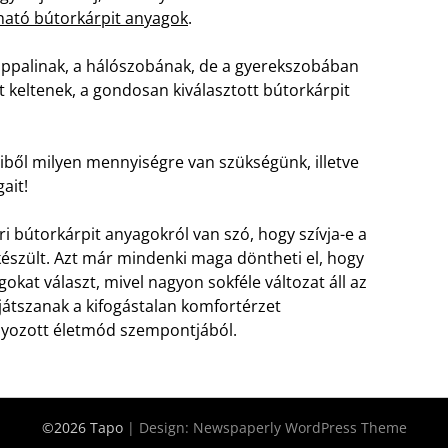
álható bútorkárpit anyagok
.
nappalinak, a hálószobának, de a gyerekszobában
 keltenek, a gondosan kiválasztott bútorkárpit
iből milyen mennyiségre van szükségünk, illetve
ait!
i bútorkárpit anyagokról van szó, hogy szívja-e a
 készült. Azt már mindenki maga döntheti el, hogy
okat választ, mivel nagyon sokféle változat áll az
játszanak a kifogástalan komfortérzet
lyozott életmód szempontjából.
©2026 Tapo
| Design:
Newspaperly WordPress Theme