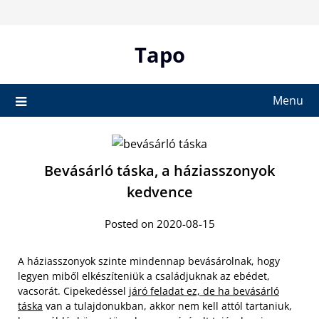
Skip
to
content
Tapo
Menu
Bevásárló táska, a háziasszonyok
kedvence
Posted on 2020-08-15
A háziasszonyok szinte mindennap bevásárolnak, hogy
legyen miből elkészíteniük a családjuknak az ebédet,
vacsorát. Cipekedéssel
járó feladat ez, de ha bevásárló
táska
van a tulajdonukban, akkor nem kell attól tartaniuk,