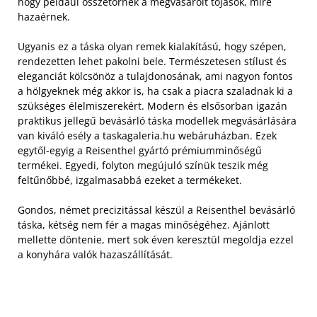
hogy például összetörnek a megvásárolt tojások, mire
hazaérnek.
Ugyanis ez a táska olyan remek kialakítású, hogy szépen,
rendezetten lehet pakolni bele. Természetesen stílust és
eleganciát kölcsönöz a tulajdonosának, ami nagyon fontos
a hölgyeknek még akkor is, ha csak a piacra szaladnak ki a
szükséges élelmiszerekért.
Modern és elsősorban igazán
praktikus jellegű bevásárló táska modellek megvásárlására
van kiváló esély a taskagaleria.hu webáruházban. Ezek
egytől-egyig a Reisenthel gyártó prémiumminőségű
termékei. Egyedi, folyton megújuló színük teszik még
feltűnőbbé, izgalmasabbá ezeket a termékeket.
Gondos, német precizitással készül a Reisenthel bevásárló
táska, kétség nem fér a magas minőségéhez. Ajánlott
mellette döntenie, mert sok éven keresztül megoldja ezzel
a konyhára valók hazaszállítását.