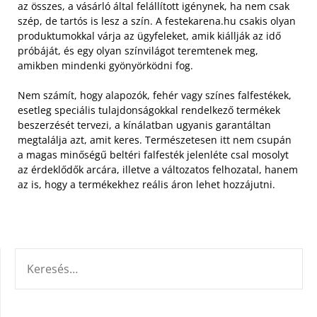
az összes, a vásárló által felállított igénynek, ha nem csak
szép, de tartós is lesz a szín. A festekarena.hu csakis olyan
produktumokkal várja az ügyfeleket, amik kiállják az idő
próbáját, és egy olyan színvilágot teremtenek meg,
amikben mindenki gyönyörködni fog.
Nem számít, hogy alapozók, fehér vagy színes falfestékek,
esetleg speciális tulajdonságokkal rendelkező termékek
beszerzését tervezi, a kínálatban ugyanis garantáltan
megtalálja azt, amit keres. Természetesen itt nem csupán
a magas minőségű beltéri falfesték jelenléte csal mosolyt
az érdeklődők arcára, illetve a változatos felhozatal, hanem
az is, hogy a termékekhez reális áron lehet hozzájutni.
KERESÉS: