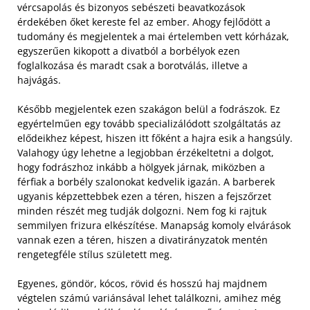
vércsapolás és bizonyos sebészeti beavatkozások
érdekében őket kereste fel az ember. Ahogy fejlődött a
tudomány és megjelentek a mai értelemben vett kórházak,
egyszerűen kikopott a divatból a borbélyok ezen
foglalkozása és maradt csak a borotválás, illetve a
hajvágás.
Később megjelentek ezen szakágon belül a fodrászok. Ez
egyértelműen egy tovább specializálódott szolgáltatás az
elődeikhez képest, hiszen itt főként a hajra esik a hangsúly.
Valahogy úgy lehetne a legjobban érzékeltetni a dolgot,
hogy fodrászhoz inkább a hölgyek járnak, miközben a
férfiak a borbély szalonokat kedvelik igazán. A barberek
ugyanis képzettebbek ezen a téren, hiszen a fejszőrzet
minden részét meg tudják dolgozni. Nem fog ki rajtuk
semmilyen frizura elkészítése. Manapság komoly elvárások
vannak ezen a téren, hiszen a divatirányzatok mentén
rengetegféle stílus született meg.
Egyenes, göndör, kócos, rövid és hosszú haj majdnem
végtelen számú variánsával lehet találkozni, amihez még