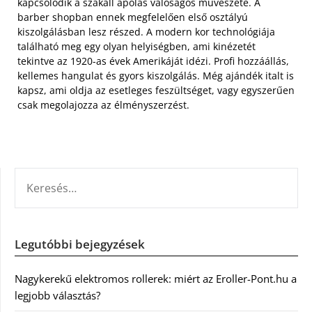
kapcsolódik a szakáll ápolás valóságos művészete. A
barber shopban ennek megfelelően első osztályú
kiszolgálásban lesz részed. A modern kor technológiája
található meg egy olyan helyiségben, ami kinézetét
tekintve az 1920-as évek Amerikáját idézi. Profi hozzáállás,
kellemes hangulat és gyors kiszolgálás. Még ajándék italt is
kapsz, ami oldja az esetleges feszültséget, vagy egyszerűen
csak megolajozza az élményszerzést.
KERESÉS:
Legutóbbi bejegyzések
Nagykerekű elektromos rollerek: miért az Eroller-Pont.hu a
legjobb választás?