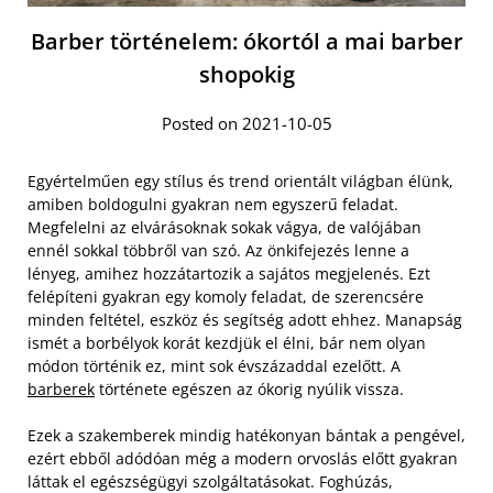
Barber történelem: ókortól a mai barber
shopokig
Posted on 2021-10-05
Egyértelműen egy stílus és trend orientált világban élünk,
amiben boldogulni gyakran nem egyszerű feladat.
Megfelelni az elvárásoknak sokak vágya, de valójában
ennél sokkal többről van szó. Az önkifejezés lenne a
lényeg, amihez hozzátartozik a sajátos megjelenés. Ezt
felépíteni gyakran egy komoly feladat, de szerencsére
minden feltétel, eszköz és segítség adott ehhez. Manapság
ismét a borbélyok korát kezdjük el élni, bár nem olyan
módon történik ez, mint sok évszázaddal ezelőtt. A
barberek
története egészen az ókorig nyúlik vissza.
Ezek a szakemberek mindig hatékonyan bántak a pengével,
ezért ebből adódóan még a modern orvoslás előtt gyakran
láttak el egészségügyi szolgáltatásokat. Foghúzás,