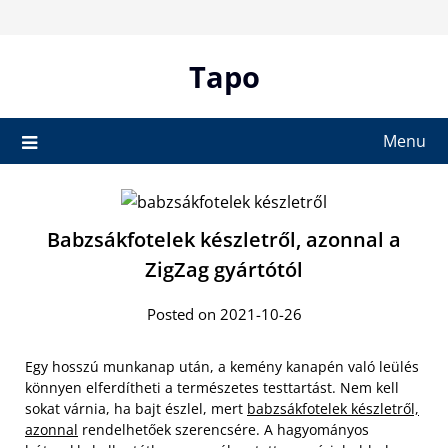
Skip
to
content
Tapo
Menu
Babzsákfotelek készletről, azonnal a
ZigZag gyártótól
Posted on 2021-10-26
Egy hosszú munkanap után, a kemény kanapén való leülés
könnyen elferdítheti a természetes testtartást. Nem kell
sokat várnia, ha bajt észlel, mert
babzsákfotelek készletről,
azonnal
rendelhetőek szerencsére. A hagyományos