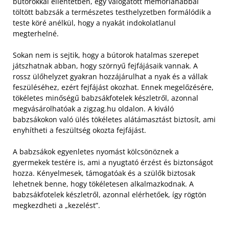
bútorokkal ellentétben, egy válogatott memóriahabbal
töltött babzsák a természetes testhelyzetben formálódik a
teste köré anélkül, hogy a nyakát indokolatlanul
megterhelné.
Sokan nem is sejtik, hogy a bútorok hatalmas szerepet
játszhatnak abban, hogy szörnyű fejfájásaik vannak. A
rossz ülőhelyzet gyakran hozzájárulhat a nyak és a vállak
feszüléséhez, ezért fejfájást okozhat. Ennek megelőzésére,
tökéletes minőségű babzsákfotelek készletről, azonnal
megvásárolhatóak a zigzag.hu oldalon. A kiváló
babzsákokon való ülés tökéletes alátámasztást biztosít, ami
enyhítheti a feszültség okozta fejfájást.
A babzsákok egyenletes nyomást kölcsönöznek a
gyermekek testére is, ami a nyugtató érzést és biztonságot
hozza. Kényelmesek, támogatóak és a szülők biztosak
lehetnek benne, hogy tökéletesen alkalmazkodnak. A
babzsákfotelek készletről, azonnal elérhetőek, így rögtön
megkezdheti a „kezelést”.