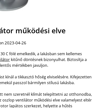
látor működési elve
on 2023-04-26
30 C fölé emelkedik, a lakásban sem kellemes
ilátor
kitűnő döntésnek bizonyulhat. Biztosítja a
lentős mértékben javuljon.
 kínál a tikkasztó hőség elviselésére. Kifejezetten
emekül passzol bármilyen stílusú lakásba.
t nem szeretnél klímát telepíttetni az otthonodba,
Az oszlop ventilátor működési elve valamelyest eltér
tor lapátos szerkezet, helyette a hűtés