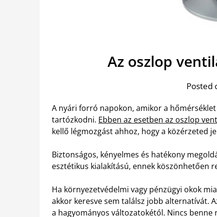
Az oszlop venti
Posted 
A nyári forró napokon, amikor a hőmérséklet 
tartózkodni.
Ebben az esetben az oszlop vent
kellő légmozgást ahhoz, hogy a közérzeted je
Biztonságos, kényelmes és hatékony megoldást
esztétikus kialakítású, ennek köszönhetően r
Ha környezetvédelmi vagy pénzügyi okok miat
akkor keresve sem találsz jobb alternatívát. 
a hagyományos változatokétól. Nincs benne ro