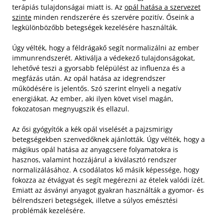
terápiás tulajdonságai miatt is. Az
opál hatása a szervezet
szinte
minden rendszerére és szervére pozitív. Őseink a
legkülönbözőbb betegségek kezelésére használták.
Úgy vélték, hogy a féldrágakő segít normalizálni az ember
immunrendszerét. Aktiválja a védekező tulajdonságokat,
lehetővé teszi a gyorsabb felépülést az influenza és a
megfázás után. Az opál hatása az idegrendszer
működésére is jelentős. Szó szerint elnyeli a negatív
energiákat. Az ember, aki ilyen követ visel magán,
fokozatosan megnyugszik és ellazul.
Az ősi gyógyítók a kék opál viselését a pajzsmirigy
betegségekben szenvedőknek ajánlották. Úgy vélték, hogy a
mágikus opál hatása az anyagcsere folyamatokra is
hasznos, valamint hozzájárul a kiválasztó rendszer
normalizálásához. A csodálatos kő másik képessége, hogy
fokozza az étvágyat és segít megérezni az ételek valódi ízét.
Emiatt az ásványi anyagot gyakran használták a gyomor- és
bélrendszeri betegségek, illetve a súlyos emésztési
problémák kezelésére.