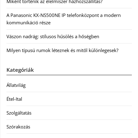
Miként történik az élelmiszer házhozszállítás?
A Panasonic KX-NS500NE IP telefonközpont a modern
kommunikáció része
Vászon nadrág: stílusos hűsölés a hőségben
Milyen típusú rumok léteznek és mitől különlegesek?
Kategóriák
Állatvilág
Étel-Ital
Szolgáltatás
Szórakozás