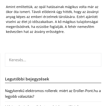
Amint említettük, az opál hatásainak mágikus volta már az
ókor óta ismert. Távoli elődeink úgy hitték, hogy az ásványi
anyag képes az emberi érzelmek tárolására. Ezért ajánlott
viselni az élet jó időszakaiban. A kő mágikus tulajdonságai
megerősödnek, ha ezüstbe foglalják. A fehér nemesfém
kedvezően hat az ásvány erősségére.
KERESÉS:
Legutóbbi bejegyzések
Nagykerekű elektromos rollerek: miért az Eroller-Pont.hu a
legjobb választás?