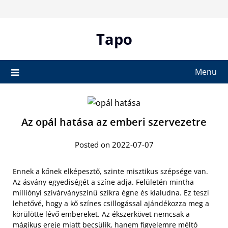
Skip
to
content
Tapo
Menu
Az opál hatása az emberi szervezetre
Posted on 2022-07-07
Ennek a kőnek elképesztő, szinte misztikus szépsége van.
Az ásvány egyediségét a színe adja. Felületén mintha
milliónyi szivárványszínű szikra égne és kialudna. Ez teszi
lehetővé, hogy a kő színes csillogással ajándékozza meg a
körülötte lévő embereket. Az ékszerkövet nemcsak a
mágikus ereje miatt becsülik, hanem figyelemre méltó