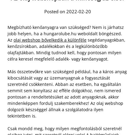
Posted on 2022-02-20
Megbízható kenőanyagra van szükséged? Nem is járhatsz
jobb helyen, ha a hungarolube.hu weboldalt böngészed.
Az
olaj webshop bővelkedik a különféle
segédanyagokban,
kenőzsírokban, adalékokban és a legkülönbözőbb
olajfajtákban. Mindig tudnod kell, hogy pontosan milyen
célra keresel megfelelő adalék- vagy kenőanyagot.
Más összetevőkre van szükséged például, ha a káros anyag
kibocsátását vagy az üzemanyagnak a fogyasztását
szeretnéd csökkenteni. Abban az esetben, ha egyáltalán
semmit sem konyítasz az efféle dolgokhoz, nem ismered
pontosan a rendeltetésüket az adott anyagoknak, akkor
mindenképpen fordulj szakemberekhez! Az olaj webshop
dolgozói készséggel állnak a szolgálatodra ilyen
tekintetben is.
Csak mondd meg, hogy milyen megfontolásból szeretnél
olajhoz jutni, mit szeretnél elérni vele! A hajtóműolajok