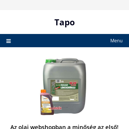
Skip
to
content
Tapo
Menu
Az olaj webshopban a minőség az első!