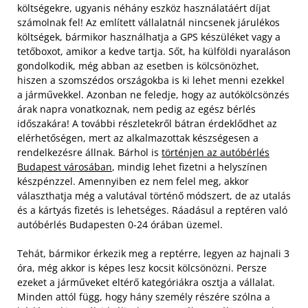
költségekre, ugyanis néhány eszköz használatáért díjat
számolnak fel! Az említett vállalatnál nincsenek járulékos
költségek, bármikor használhatja a GPS készüléket vagy a
tetőboxot, amikor a kedve tartja. Sőt, ha külföldi nyaraláson
gondolkodik, még abban az esetben is kölcsönözhet,
hiszen a szomszédos országokba is ki lehet menni ezekkel
a járművekkel.
Azonban ne feledje, hogy az autókölcsönzés
árak napra vonatkoznak, nem pedig az egész bérlés
időszakára! A további részletekről bátran érdeklődhet az
elérhetőségen, mert az alkalmazottak készségesen a
rendelkezésre állnak. Bárhol is
történjen az autóbérlés
Budapest városában
, mindig lehet fizetni a helyszínen
készpénzzel. Amennyiben ez nem felel meg, akkor
választhatja még a valutával történő módszert, de az utalás
és a kártyás fizetés is lehetséges. Ráadásul a reptéren való
autóbérlés Budapesten 0-24 órában üzemel.
Tehát, bármikor érkezik meg a reptérre, legyen az hajnali 3
óra, még akkor is képes lesz kocsit kölcsönözni. Persze
ezeket a járműveket eltérő kategóriákra osztja a vállalat.
Minden attól függ, hogy hány személy részére szólna a