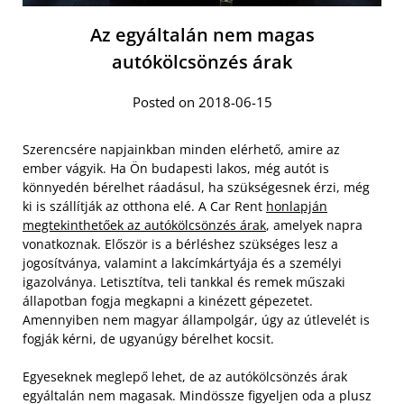
Az egyáltalán nem magas
autókölcsönzés árak
Posted on 2018-06-15
Szerencsére napjainkban minden elérhető, amire az
ember vágyik. Ha Ön budapesti lakos, még autót is
könnyedén bérelhet ráadásul, ha szükségesnek érzi, még
ki is szállítják az otthona elé. A Car Rent
honlapján
megtekinthetőek az autókölcsönzés árak
, amelyek napra
vonatkoznak. Először is a bérléshez szükséges lesz a
jogosítványa, valamint a lakcímkártyája és a személyi
igazolványa. Letisztítva, teli tankkal és remek műszaki
állapotban fogja megkapni a kinézett gépezetet.
Amennyiben nem magyar állampolgár, úgy az útlevelét is
fogják kérni, de ugyanúgy bérelhet kocsit.
Egyeseknek meglepő lehet, de az autókölcsönzés árak
egyáltalán nem magasak. Mindössze figyeljen oda a plusz