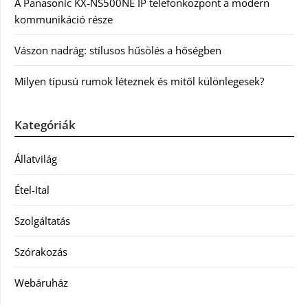
A Panasonic KX-NS500NE IP telefonközpont a modern
kommunikáció része
Vászon nadrág: stílusos hűsölés a hőségben
Milyen típusú rumok léteznek és mitől különlegesek?
Kategóriák
Állatvilág
Étel-Ital
Szolgáltatás
Szórakozás
Webáruház