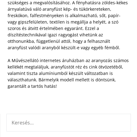
szükséges a megvalósításához.
A fényhatásra zöldes-kékes
árnyalatúvá váló aranyfüst kép- és tükörkereteken,
freskókon, falfestményeken is alkalmazható, sőt, papír-
vagy gipszfelületen, textilen is megállja a helyét, a szó
szoros és átvitt értelmében egyaránt. Ezzel a
díszítéstechnikával igazi ragyogást vihetünk az
otthonunkba, függetlenül attól, hogy a felhasznált
aranyfüst valódi aranyból készült-e vagy egyéb fémből.
A Művészellátó internetes áruházban az aranyozás számos
kellékét megtaláljuk, aranyfüstöt réz és cink ötvözetéből,
valamint tiszta alumíniumból készült változatban is
választhatunk. Bármelyik modell mellett is döntsünk,
garantált a tartós hatás!
KERESÉS: